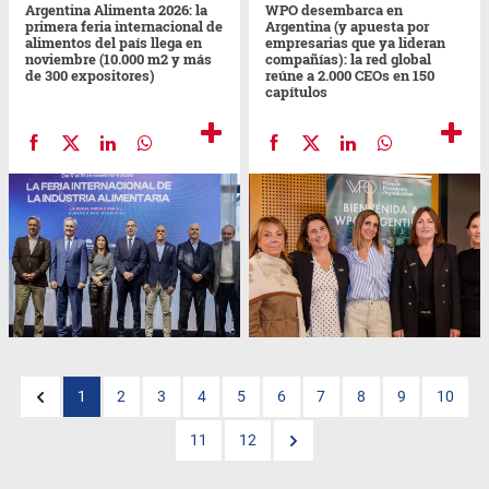
Argentina Alimenta 2026: la
WPO desembarca en
primera feria internacional de
Argentina (y apuesta por
alimentos del país llega en
empresarias que ya lideran
noviembre (10.000 m2 y más
compañías): la red global
de 300 expositores)
reúne a 2.000 CEOs en 150
capítulos
1
2
3
4
5
6
7
8
9
10
11
12