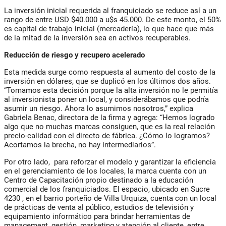
La inversión inicial requerida al franquiciado se reduce así a un
rango de entre USD $40.000 a u$s 45.000. De este monto, el 50%
es capital de trabajo inicial (mercadería), lo que hace que más
de la mitad de la inversión sea en activos recuperables.
Reducción de riesgo y recupero acelerado
Esta medida surge como respuesta al aumento del costo de la
inversión en dólares, que se duplicó en los últimos dos años.
“Tomamos esta decisión porque la alta inversión no le permitía
al inversionista poner un local, y considerábamos que podría
asumir un riesgo. Ahora lo asumimos nosotros,” explica
Gabriela Benac, directora de la firma y agrega: “Hemos logrado
algo que no muchas marcas consiguen, que es la real relación
precio-calidad con el directo de fábrica. ¿Cómo lo logramos?
Acortamos la brecha, no hay intermediarios”.
Por otro lado, para reforzar el modelo y garantizar la eficiencia
en el gerenciamiento de los locales, la marca cuenta con un
Centro de Capacitación propio destinado a la educación
comercial de los franquiciados. El espacio, ubicado en Sucre
4230 , en el barrio porteño de Villa Urquiza, cuenta con un local
de prácticas de venta al público, estudios de televisión y
equipamiento informático para brindar herramientas de
management, gestión, marketing y atención al cliente, entre