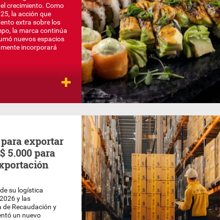
y el crecimiento. Como
 25, la acción que
nto extra sobre los
empo, la marca continúa
 sumó nuevos espacios
amente incorporará
 para exportar
S$ 5.000 para
exportación
de su logística
/2026 y las
a de Recaudación y
ntó un nuevo