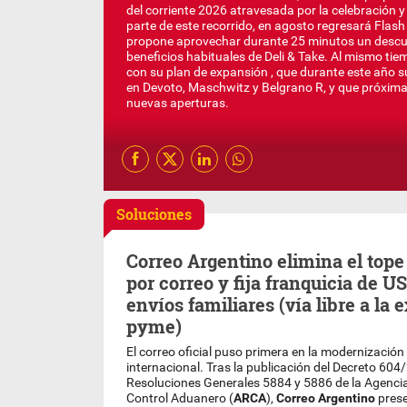
del corriente 2026 atravesada por la celebración 
parte de este recorrido, en agosto regresará Flash
propone aprovechar durante 25 minutos un descue
beneficios habituales de Deli & Take. Al mismo ti
con su plan de expansión , que durante este año
en Devoto, Maschwitz y Belgrano R, y que próxim
nuevas aperturas.
Soluciones
Correo Argentino elimina el tope
por correo y fija franquicia de U
envíos familiares (vía libre a la 
pyme)
El correo oficial puso primera en la modernización 
internacional. Tras la publicación del Decreto 604
Resoluciones Generales 5884 y 5886 de la Agenci
Control Aduanero (
ARCA
),
Correo Argentino
prese