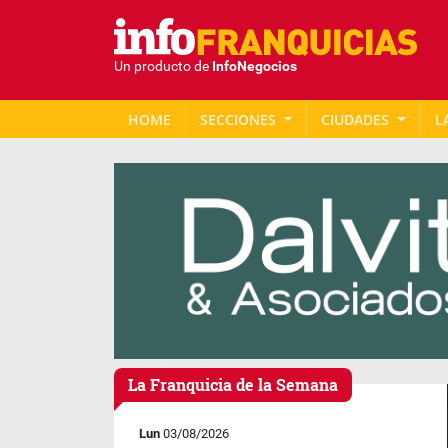
Un producto de
InfoNegocios
HOME
SECCIONES
CIUDADES
L
La Franquicia de la Semana
Lun
03/08/2026