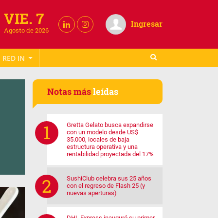
VIE. 7
Ingresar
Agosto de 2026
RED IN
Notas más
leídas
Gretta Gelato busca expandirse
con un modelo desde US$
35.000, locales de baja
estructura operativa y una
rentabilidad proyectada del 17%
SushiClub celebra sus 25 años
con el regreso de Flash 25 (y
nuevas aperturas)
DHL Express inauguró su primer