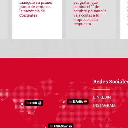
inauguró su primer
ser gratis: qué
punto de venta en
cambia el 1° de
la provincia de
octubre y cuánto le
Corrientes
va a costar a tu
empresa cada
respuesta
Redes Sociale
LINKEDIN
INSTAGRAM