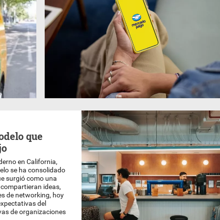
odelo que
jo
erno en California,
elo se ha consolidado
ue surgió como una
 compartieran ideas,
s de networking, hoy
expectativas del
ivas de organizaciones