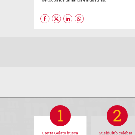
de todos los tamaños e industrias.
Gretta Gelato busca
SushiClub celebra