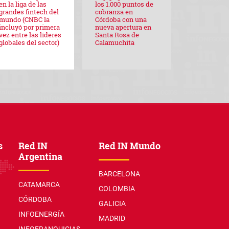
en la liga de las
los 1.000 puntos de
grandes fintech del
cobranza en
mundo (CNBC la
Córdoba con una
incluyó por primera
nueva apertura en
vez entre las líderes
Santa Rosa de
globales del sector)
Calamuchita
s
Red IN
Red IN Mundo
Argentina
BARCELONA
CATAMARCA
COLOMBIA
CÓRDOBA
GALICIA
INFOENERGÍA
MADRID