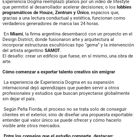
Experiencia Dogma reemplazó planos por un video de lifestyle
que permitió al desarrollador acelerar decisiones; o los
lobbies
programáticos de Houze, Zentrum y Único
, espacios que,
gracias a una lectura conductual y estética, funcionan como
verdaderos generadores de marca las 24 horas.
En
Miami
, la firma argentina desembarcó con un proyecto en el
Design District, donde fusionaron arte y arquitectura al
incorporar estructuras escultóricas tipo “gema” y la intervención
del artista argentino
SAMOT
.
El desafío: crear un edificio que fuese, en sí mismo, una obra de
arte.
Cómo comenzar a exportar talento creativo sin emigrar
La experiencia de Experiencia Dogma en su expansión
internacional dejó aprendizajes que pueden servir a otros
profesionales y estudios que buscan proyectarse globalmente
sin dejar el país.
Según Peña Fiorda, el proceso no se trata solo de conseguir
clientes en el exterior, sino de diseñar una propuesta exportable:
entender qué valor único se puede ofrecer y cómo hacerlo
visible ante otros mercados.
Entre los consejos que el estudio comparte, destacan: