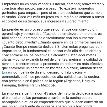
Emprender no es solo vender.
Es liderar, aprender, reinventarse y
construir algo propio, paso a paso. No existen momentos
perfectos para empezar, pero sí existen decisiones que cambian
el rumbo. Cada vez más mujeres en la región se animan a tomar
el control de su tiempo, sus ingresos y su crecimiento.
Emprender es un proceso que se construye con convicción,
aprendizaje y comunidad.
“Cuando se empieza a emprender, es
fácil caer en la trampa de obsesionarse con los números:
¿cuánto debo invertir? ¿Cuánto ganaré en los primeros meses?
¿Cuánto tiempo necesito dedicar? Si bien estas preguntas son
importantes, lo fundamental es pensar más allá de las cifras y
concentrarse en los objetivos a alcanzar. Establecer metas
claras —como expandir la red de clientes, mejorar la calidad del
servicio, o incrementar la presencia en redes— es más efectivo
que enfocarse únicamente en montos o plazos”
, afirman desde
Essen
, compañía de diseño, desarrollo, fabricación y
comercialización de productos de alta calidad para la cocina,
con presencia en 6 países de la región (Argentina, Uruguay,
Paraguay, Bolivia, Perú y México)-.
La empresa argentina con 45 años de historia dedicada a nutrir
el bienestar de las personas a través de la cocina casera,
acompañan a miles de emprendedores que buscan convertir su
pasión en una fuente de ingresos sostenible y hoy brinda