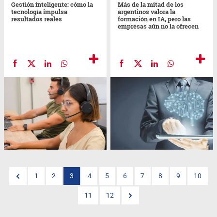
Gestión inteligente: cómo la
Más de la mitad de los
tecnología impulsa
argentinos valora la
resultados reales
formación en IA, pero las
empresas aún no la ofrecen
1
2
3
4
5
6
7
8
9
10
11
12