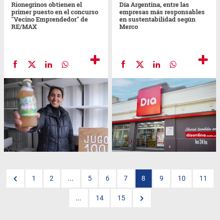
Rionegrinos obtienen el
Día Argentina, entre las
primer puesto en el concurso
empresas más responsables
"Vecino Emprendedor" de
en sustentabilidad según
RE/MAX
Merco
1
2
...
5
6
7
8
9
10
11
...
14
15