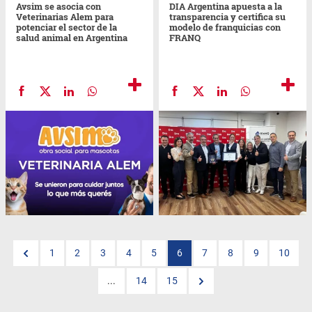
Avsim se asocia con
DIA Argentina apuesta a la
Veterinarias Alem para
transparencia y certifica su
potenciar el sector de la
modelo de franquicias con
salud animal en Argentina
FRANQ
1
2
3
4
5
6
7
8
9
10
...
14
15