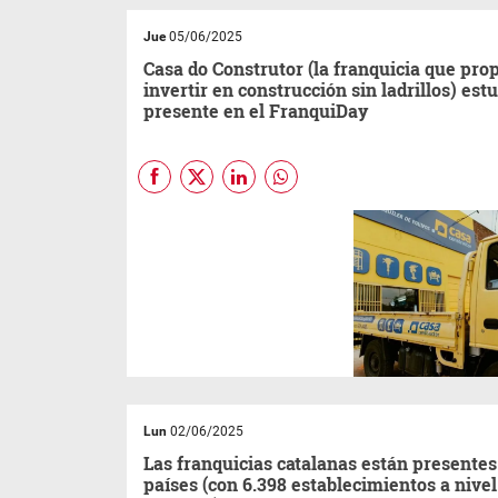
como actor clave en la
transformación del
Jue
05/06/2025
ecosistema financiero,
reafirmando su propósito de
Casa do Construtor (la franquicia que pro
simplificar la vida de las
invertir en construcción sin ladrillos) est
personas y organizaciones a
través de la innovación, la
presente en el FranquiDay
tecnología y la cercanía.
Casa do Construtor
, empresa
brasileña más grande en el
segmento de alquiler de
maquinaria para obras,
desembarcó en Rosario para
participar de la cuarta edición
del FranquiDay, el evento de
franquicias más innovador de
Argentina.
Lun
02/06/2025
Las franquicias catalanas están presentes
países (con 6.398 establecimientos a nivel