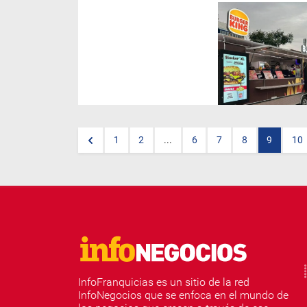
Burger King
continúa
acercando su propuesta a
nuevos lugares y esta vez
desembarca con su icónico
foodtruck en el Barrio 31 de la
Ciudad Autónoma de Buenos
Aires. Desde el 15 de mayo la
marca estará presente en el
Polo María Elena Walsh, un
espacio público ubicado junto
al Ministerio de Educación.
1
2
...
6
7
8
9
10
InfoFranquicias es un sitio de la red
InfoNegocios que se enfoca en el mundo de