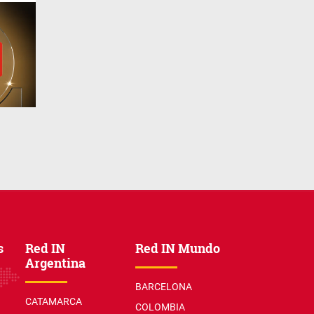
s
Red IN
Red IN Mundo
Argentina
BARCELONA
CATAMARCA
COLOMBIA