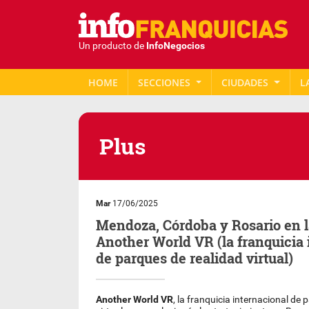
Un producto de
InfoNegocios
HOME
SECCIONES
CIUDADES
L
Plus
Mar
17/06/2025
Mendoza, Córdoba y Rosario en l
Another World VR (la franquicia 
de parques de realidad virtual)
Another World VR
, la franquicia internacional de 