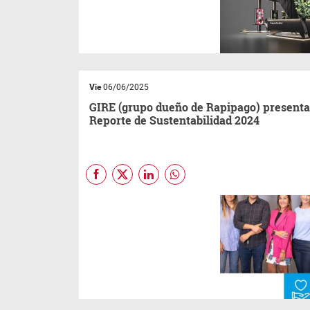
Esta certificación es un
estándar internacionalmente
reconocido para la gestión de
la calidad, que demuestra que
una organización ha
implementado un sistema de
gestión de calidad efectivo.
Vie
06/06/2025
GIRE (grupo dueño de Rapipago) presenta
Reporte de Sustentabilidad 2024
GIRE SA
presentó su Reporte
de Sustentabilidad 2024,
donde detalla los avances,
logros y desafíos en su
camino hacia un modelo de
negocio cada vez más
responsable, inclusivo y
sostenible. En esta cuarta
edición, GIRE refuerza su
visión de triple impacto y su rol