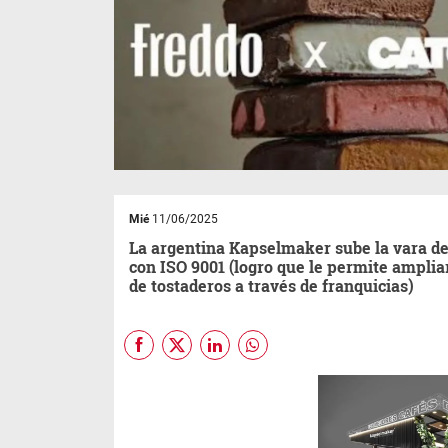
Mié
11/06/2025
La argentina Kapselmaker sube la vara de
con ISO 9001 (logro que le permite amplia
de tostaderos a través de franquicias)
Luego de 8 años de haber
comenzado con la primera
prueba de café,
Kapselmaker
logra el certificado ISO 9001.