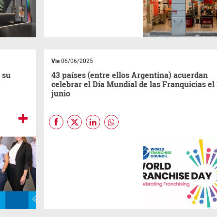
10% de descuento exclusivo
para sus clientes
mayores
de
60
años
, que puede utilizarse
de martes a domingo. A través
de esta iniciativa, la cadena
refuerza su propuesta de valor
accesible y facilita el
ahorro
cotidiano.
Vie
06/06/2025
 su
43 países (entre ellos Argentina) acuerdan
celebrar el Día Mundial de las Franquicias el 
junio
Los países integrantes del
Consejo Mundial de
Franquicias
(World Franchise
Council), entre ellos la
Argentina, se pusieron de
acuerdo en celebrar el Día
Mundial de las Franquicias
cada segundo miércoles de
junio, siendo en 2025 el 11 de
junio.