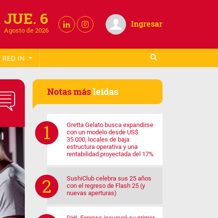
JUE. 6
Ingresar
Agosto de 2026
RED IN
Notas más
leídas
Gretta Gelato busca expandirse
con un modelo desde US$
35.000, locales de baja
estructura operativa y una
rentabilidad proyectada del 17%
SushiClub celebra sus 25 años
con el regreso de Flash 25 (y
nuevas aperturas)
DHL Express inauguró su primer