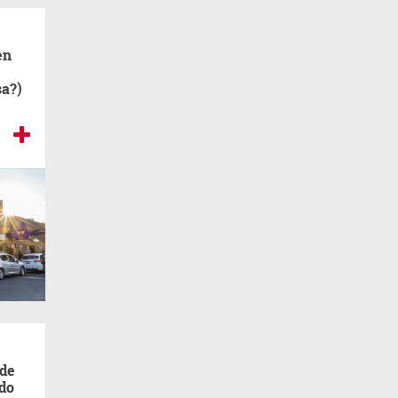
en
sa?)
 de
ndo