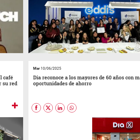
Mar
10/06/2025
l café
Dia reconoce a los mayores de 60 años con 
r su red
oportunidades de ahorro
En línea con su compromiso
de estar cada
día
más cerca
de sus clientes,
Dia
Argentina
ofrece un cupón ClubDia de