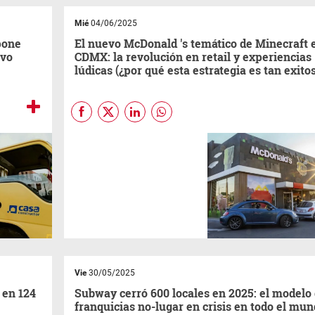
Mié
04/06/2025
pone
El nuevo McDonald 's temático de Minecraft 
uvo
CDMX: la revolución en retail y experiencias
lúdicas (¿por qué esta estrategia es tan exito
(
Por Maurizio y Maqueda
) En
un entorno donde la
competencia en el sector de
comida rápida se vuelve cada
vez más feroz, y donde el
concepto de “no-lugar” —
espacios impersonales y
anónimos— comienza a perder
relevancia, las marcas líderes
están apostando por una
estrategia disruptiva:
transformar sus locales en
Vie
30/05/2025
experiencias inmersivas y
temáticas que conecten
 en 124
Subway cerró 600 locales en 2025: el modelo
emocionalmente con sus
franquicias no-lugar en crisis en todo el mu
públicos.