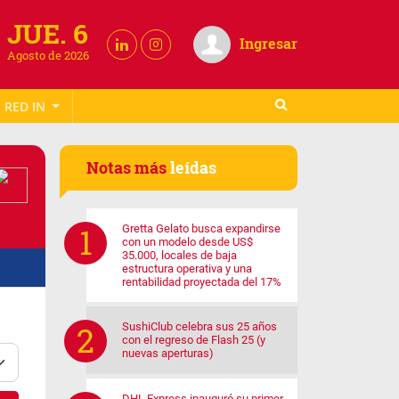
JUE. 6
Ingresar
Agosto de 2026
RED IN
Notas más
leídas
Gretta Gelato busca expandirse
con un modelo desde US$
35.000, locales de baja
estructura operativa y una
rentabilidad proyectada del 17%
SushiClub celebra sus 25 años
con el regreso de Flash 25 (y
nuevas aperturas)
DHL Express inauguró su primer