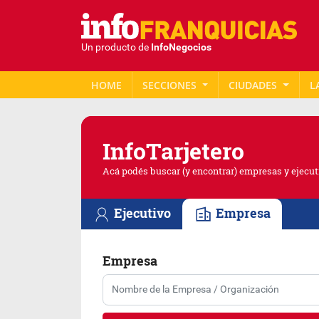
Un producto de
InfoNegocios
HOME
SECCIONES
CIUDADES
L
Info
Tarjetero
Acá podés buscar (y encontrar) empresas y ejecut
Ejecutivo
Empresa
Empresa