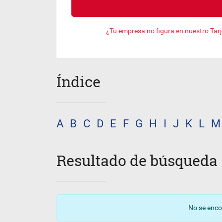
¿Tu empresa no figura en nuestro Tar
Índice
A
B
C
D
E
F
G
H
I
J
K
L
M
Resultado de búsqueda
No se enco