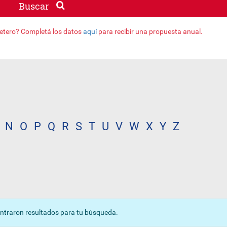
Buscar
jetero? Completá los datos
aquí
para recibir una propuesta anual.
N
O
P
Q
R
S
T
U
V
W
X
Y
Z
ntraron resultados para tu búsqueda.