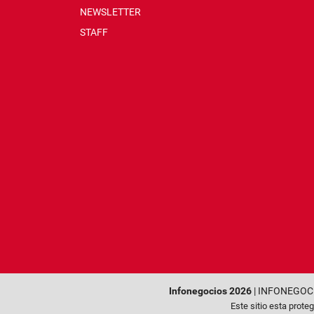
NEWSLETTER
STAFF
Infonegocios 2026
| INFONEGOCI
Este sitio esta prot