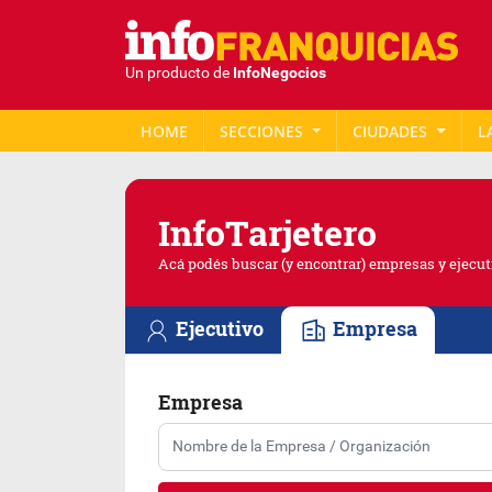
Un producto de
InfoNegocios
HOME
SECCIONES
CIUDADES
L
Info
Tarjetero
Acá podés buscar (y encontrar) empresas y ejecut
Ejecutivo
Empresa
Empresa