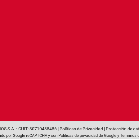
OS S.A. · CUIT: 30710438486 |
Políticas de Privacidad
|
Protección de da
egido por Google reCAPTCHA y con
Políticas de privacidad de Google
y
Terminos d