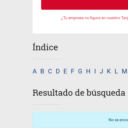
¿Tu empresa no figura en nuestro Tar
Índice
A
B
C
D
E
F
G
H
I
J
K
L
M
Resultado de búsqueda
No se enco