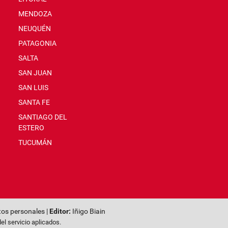
MENDOZA
NEUQUÉN
PATAGONIA
SALTA
SAN JUAN
SAN LUIS
SANTA FE
SANTIAGO DEL
ESTERO
TUCUMÁN
tos personales
|
Editor:
Iñigo Biain
el servicio
aplicados.