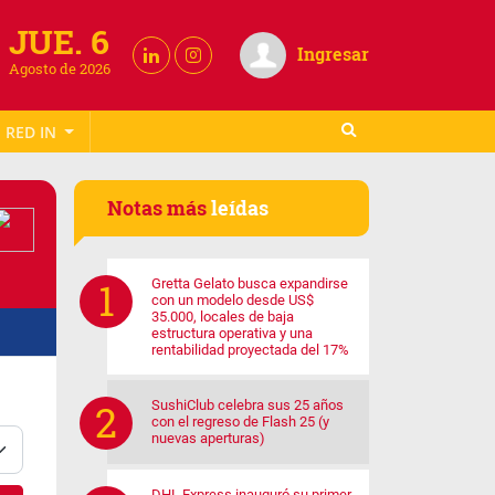
JUE. 6
Ingresar
Agosto de 2026
RED IN
Notas más
leídas
Gretta Gelato busca expandirse
con un modelo desde US$
35.000, locales de baja
estructura operativa y una
rentabilidad proyectada del 17%
SushiClub celebra sus 25 años
con el regreso de Flash 25 (y
nuevas aperturas)
DHL Express inauguró su primer