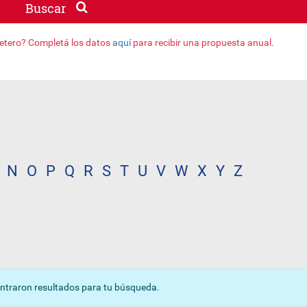
Buscar
jetero? Completá los datos
aquí
para recibir una propuesta anual.
N
O
P
Q
R
S
T
U
V
W
X
Y
Z
ntraron resultados para tu búsqueda.