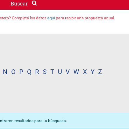
Buscar
jetero? Completá los datos
aquí
para recibir una propuesta anual.
N
O
P
Q
R
S
T
U
V
W
X
Y
Z
ntraron resultados para tu búsqueda.