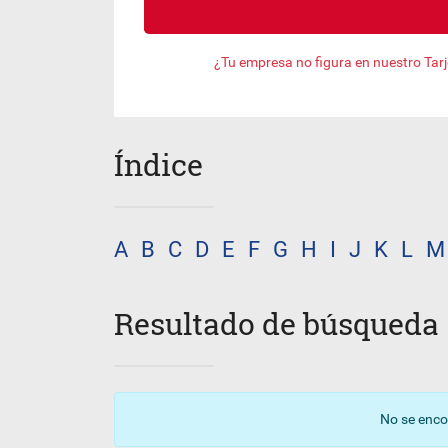
¿Tu empresa no figura en nuestro Tar
Índice
A
B
C
D
E
F
G
H
I
J
K
L
M
Resultado de búsqueda
No se enco