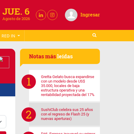
JUE. 6
Ingresar
Agosto de 2026
RED IN
Notas más
leídas
Gretta Gelato busca expandirse
con un modelo desde US$
35.000, locales de baja
estructura operativa y una
rentabilidad proyectada del 17%
SushiClub celebra sus 25 años
con el regreso de Flash 25 (y
nuevas aperturas)
DHL Express inauguró su primer