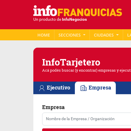
Un producto de
InfoNegocios
HOME
SECCIONES
CIUDADES
L
Info
Tarjetero
Acá podés buscar (y encontrar) empresas y ejecut
Ejecutivo
Empresa
Empresa