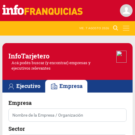
VIE. 7 AGOSTO 2026
Info
Tarjetero
Acá podés buscar (y encontrar) empresas y
ejecutivos relevantes
Ejecutivo
Empresa
Empresa
Sector