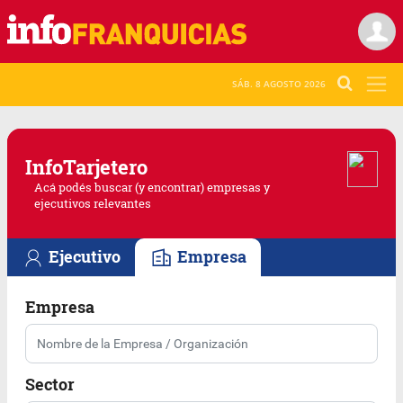
SÁB. 8 AGOSTO 2026
Info
Tarjetero
Acá podés buscar (y encontrar) empresas y
ejecutivos relevantes
Ejecutivo
Empresa
Empresa
Sector