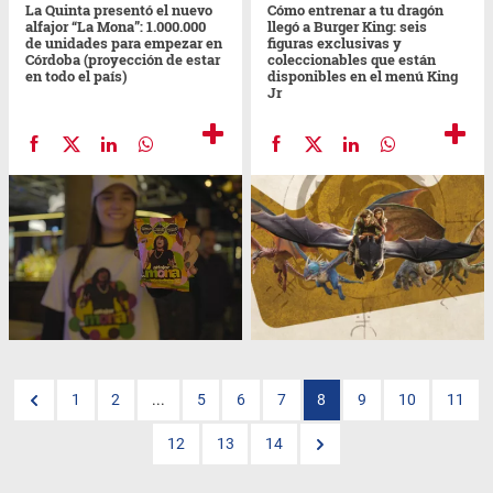
La Quinta presentó el nuevo
Cómo entrenar a tu dragón
alfajor “La Mona”: 1.000.000
llegó a Burger King: seis
de unidades para empezar en
figuras exclusivas y
Córdoba (proyección de estar
coleccionables que están
en todo el país)
disponibles en el menú King
Jr
1
2
...
5
6
7
8
9
10
11
12
13
14