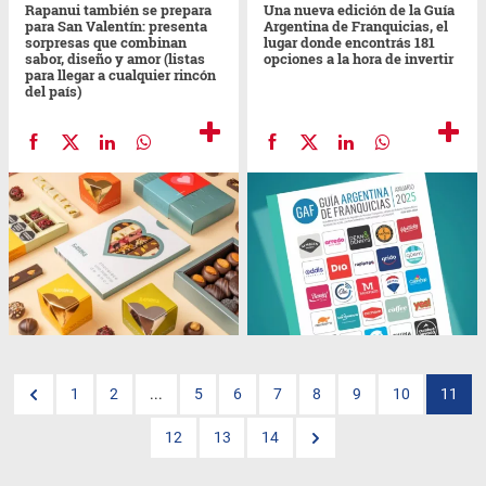
Rapanui también se prepara
Una nueva edición de la Guía
para San Valentín: presenta
Argentina de Franquicias, el
sorpresas que combinan
lugar donde encontrás 181
sabor, diseño y amor (listas
opciones a la hora de invertir
para llegar a cualquier rincón
del país)
1
2
...
5
6
7
8
9
10
11
12
13
14