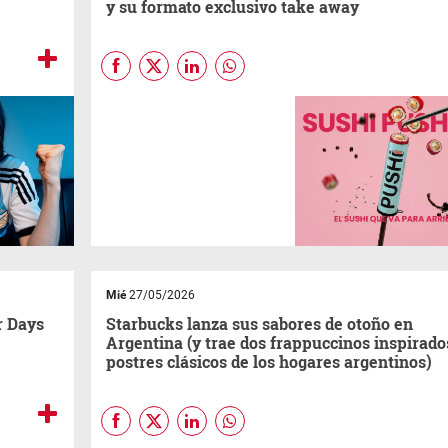
y su formato exclusivo take away
(Por
Jazmín Sanchez
)
“El
sushi que va para arriba”, el
concepto take away que ya
arrasa en Nueva York abre su
primer local en Palermo (con
el campeón de la última
Sushi
World Cup
en el equipo).
Pushi
ya tiene franquicias
confirmadas en Córdoba,
Rosario y Salta para los
próximos meses.
Mié
27/05/2026
r Days
Starbucks lanza sus sabores de otoño en
Argentina (y trae dos frappuccinos inspirado
postres clásicos de los hogares argentinos)