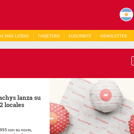
AS MÁS LEÍDAS
TARJETERO
NEWSLETTER
tachys lanza su
2 locales
995 con su novio,