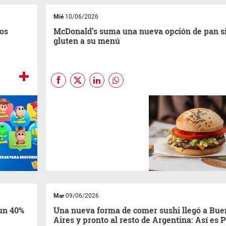
Mié
10/06/2026
los
McDonald’s suma una nueva opción de pan s
gluten a su menú
Arcos Dorados
, la franquicia
independiente más grande de
McDonald’s
en el mundo y
quien opera la marca en
Argentina desde hace 40 años,
anuncia la incorporación de un
nuevo pan sin gluten en su
menú.
Mar
09/06/2026
 un 40%
Una nueva forma de comer sushi llegó a Bue
a
Aires y pronto al resto de Argentina: Así es 