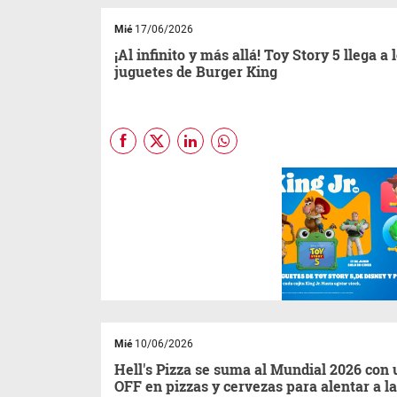
Mié
17/06/2026
¡Al infinito y más allá! Toy Story 5 llega a 
juguetes de Burger King
En el marco del estreno de Toy
Story 5, la nueva película de
Disney
y
Pixar, Burger King®
presenta una nueva colección
de juguetes King Jr. para que
pequeños y fanáticos de
todas las edades puedan
seguir disfrutando de la
aventura a través del juego y la
diversión.
Mié
10/06/2026
Hell's Pizza se suma al Mundial 2026 con
OFF en pizzas y cervezas para alentar a l