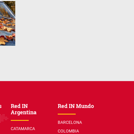
s
Red IN
Red IN Mundo
Argentina
BARCELONA
CATAMARCA
COLOMBIA