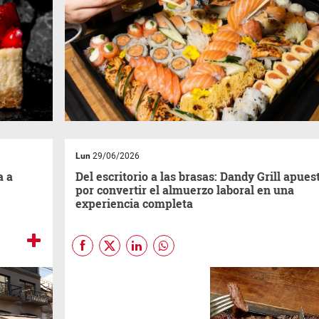
Lun
29/06/2026
a a
Del escritorio a las brasas: Dandy Grill apues
por convertir el almuerzo laboral en una
experiencia completa
Durante años, el almuerzo
laboral se convirtió en una
comida funcional: rápida,
frente a una pantalla o