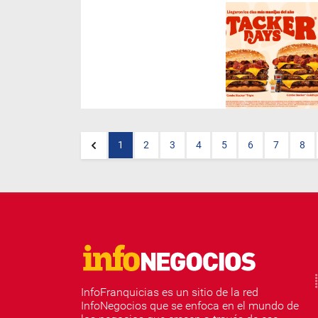
Como cada año,
BURGER
KING®
celebra sus
tradicionales Stacker Days en
todo el país. En esta nueva
edición, que se extenderá del
8 al 11 de junio, la marca
ofrecerá un 50% de descuento
en los combos Stacker Doble,
Triple y Cuádruple Carne.
1
2
3
4
5
6
7
8
InfoFranquicias es un sitio de la red
InfoNegocios que se enfoca en el mundo de