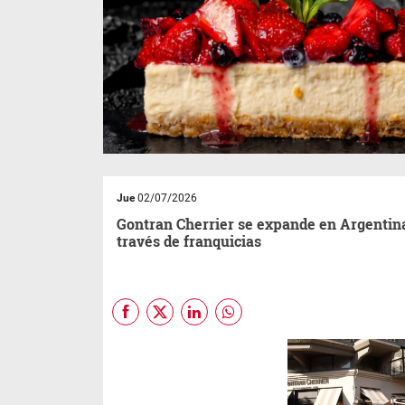
Jue
02/07/2026
Gontran Cherrier se expande en Argentin
través de franquicias
Con base en la Ciudad de
Buenos Aires desde 2019,
Gontran Cherrier
afianza su
desarrollo local tras varios