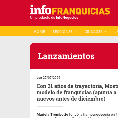
Un producto de
InfoNegocios
HOME
SECCIONES
CIUDADES
L
Lanzamientos
Lun
27/07/2026
Con 31 años de trayectoria, Mos
modelo de franquicias (apunta a 
nuevos antes de diciembre)
Mariela Trombotto
fundó la hamburguesería en 1