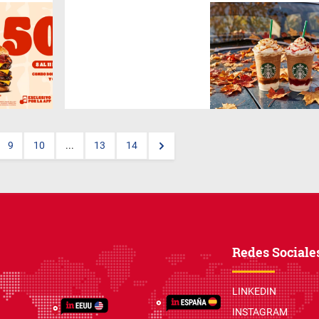
Cheesecake de frutilla, dulce
de leche y perlas de
frambuesa: la cadena renueva
su carta de temporada con
bebidas pensadas para los
días más frescos.
9
10
...
13
14
Redes Sociale
LINKEDIN
INSTAGRAM