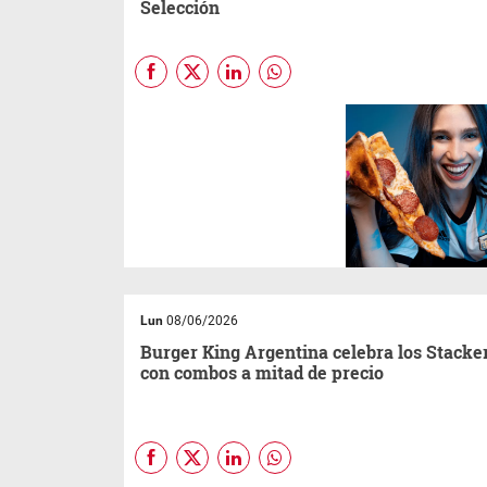
Selección
Con el Mundial 2026 como
excusa perfecta para reunirse
frente a la pantalla,
Hell’s
Pizza
presenta una acción
especial para acompañar
cada partido de la Selección
Argentina con espíritu bien
futbolero y sabor neoyorquino.
Lun
08/06/2026
Burger King Argentina celebra los Stacke
con combos a mitad de precio