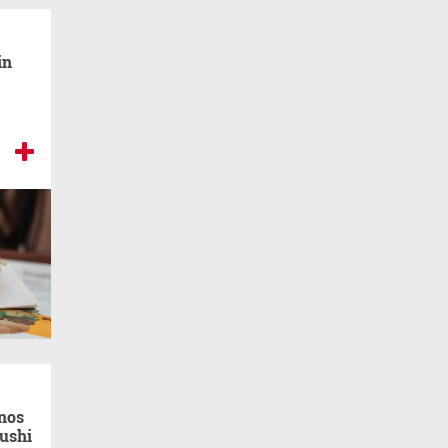
in
nos
Pushi