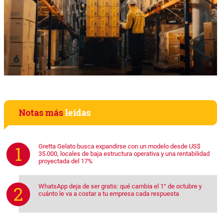
Notas más
leídas
Gretta Gelato busca expandirse con un modelo desde US$
35.000, locales de baja estructura operativa y una rentabilidad
proyectada del 17%
WhatsApp deja de ser gratis: qué cambia el 1° de octubre y
cuánto le va a costar a tu empresa cada respuesta