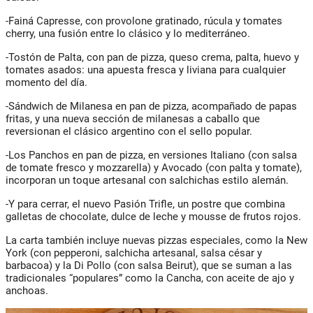
-Fainá Capresse, con provolone gratinado, rúcula y tomates
cherry, una fusión entre lo clásico y lo mediterráneo.
-Tostón de Palta, con pan de pizza, queso crema, palta, huevo y
tomates asados: una apuesta fresca y liviana para cualquier
momento del día.
-Sándwich de Milanesa en pan de pizza, acompañado de papas
fritas, y una nueva sección de milanesas a caballo que
reversionan el clásico argentino con el sello popular.
-Los Panchos en pan de pizza, en versiones Italiano (con salsa
de tomate fresco y mozzarella) y Avocado (con palta y tomate),
incorporan un toque artesanal con salchichas estilo alemán.
-Y para cerrar, el nuevo Pasión Trifle, un postre que combina
galletas de chocolate, dulce de leche y mousse de frutos rojos.
La carta también incluye nuevas pizzas especiales, como la New
York (con pepperoni, salchicha artesanal, salsa césar y
barbacoa) y la Di Pollo (con salsa Beirut), que se suman a las
tradicionales “populares” como la Cancha, con aceite de ajo y
anchoas.