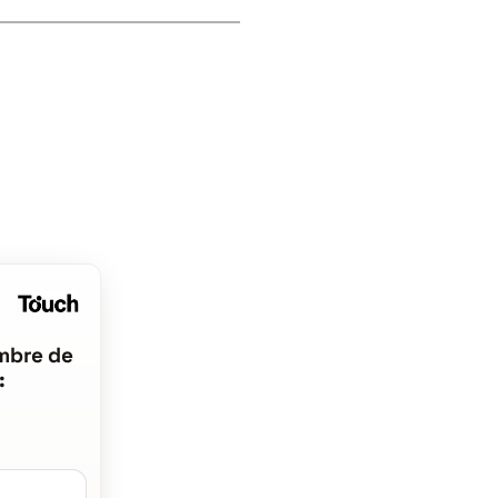
mbre de
: