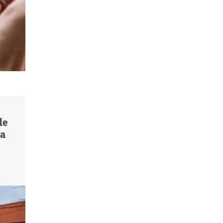
de
va