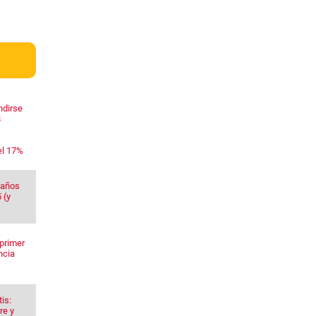
ndirse
$
el 17%
 años
 (y
primer
ncia
is:
re y