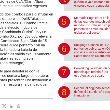
ciones de CLN/Clarín/Sport
cuánto le va a costar a tu
empresa cada respuesta
o menús especiales vigentes.
ado dos combos para disfrutar en
Mercado Pago entra en la 
e octubre, en Deli&Take, se
de las grandes fintech del
s especiales. El Combo Pareja,
mundo (CNBC la incluyó p
da a elección (dupla de
primera vez entre las líde
 un Combinado SushiClub y un
globales del sector)
ombo XXL, por $68 000, eleva la
un Combinado SushiClub de 15
Rapipago alcanzó los 1.0
cierre dulce perfecto con un
puntos de cobranza en C
la tentadora Lujuria de
con una nueva apertura e
oción es válida exclusivamente
Santa Rosa de Calamuchi
Take y es acumulable
(con reintegro).
Coworking: la evolución d
 para deleitarse con la
modelo que redefinió las
in de semana largo de octubre.
estrategias de trabajo
stas presentan una invitación a
 la frescura y la calidad que
Por qué el segundo seme
define el éxito del año par
franquicias