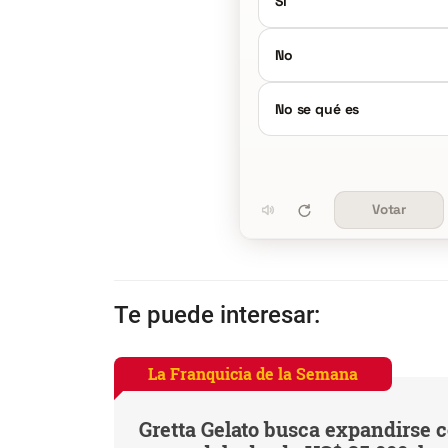
Sí
No
No se qué es
Votar
Te puede interesar:
La Franquicia de la Semana
Gretta Gelato busca expandirse 