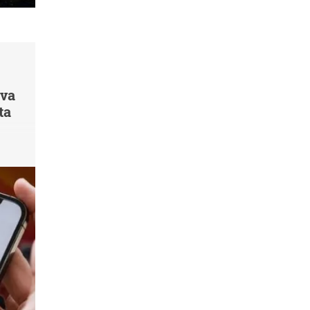
 va
ta