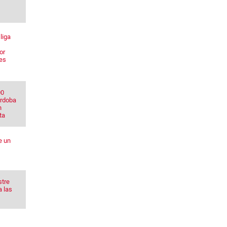
liga
or
res
00
órdoba
n
ta
e un
stre
a las