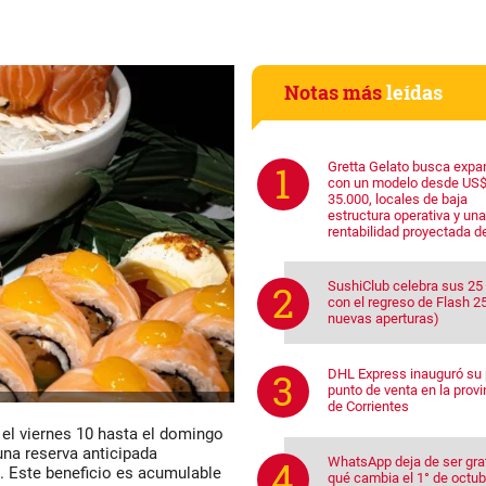
Notas más
leídas
Gretta Gelato busca expa
con un modelo desde US
35.000, locales de baja
estructura operativa y una
rentabilidad proyectada d
SushiClub celebra sus 25
con el regreso de Flash 25
nuevas aperturas)
DHL Express inauguró su 
punto de venta en la provi
de Corrientes
 el viernes 10 hasta el domingo
 una reserva anticipada
WhatsApp deja de ser grat
. Este beneficio es acumulable
qué cambia el 1° de octub