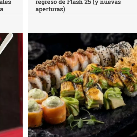
ales
regreso de Flash 25 (y nuevas
na
aperturas)