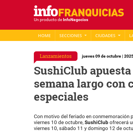
Un producto de
InfoNegocios
HOME
SECCIONES
CIUDADES
L
Lanzamientos
jueves 09 de octubre | 202
SushiClub apuesta 
semana largo con 
especiales
Con motivo del feriado en conmemoración por 
viernes 10 de octubre,
SushiClub
ofrecerá u
viernes 10, sábado 11 y domingo 12 de octu