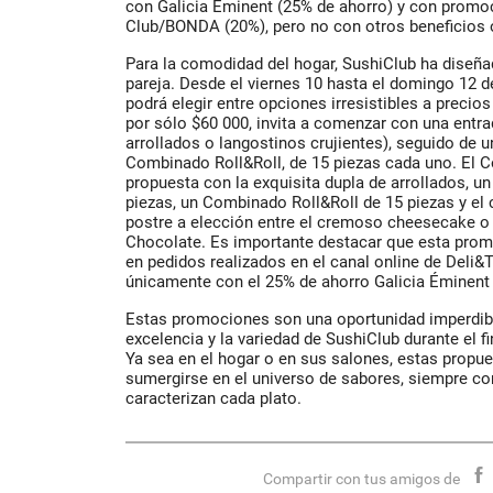
con Galicia Éminent (25% de ahorro) y con promo
Club/BONDA (20%), pero no con otros beneficios 
Para la comodidad del hogar, SushiClub ha diseñ
pareja. Desde el viernes 10 hasta el domingo 12 d
podrá elegir entre opciones irresistibles a precio
por sólo $60 000, invita a comenzar con una entra
arrollados o langostinos crujientes), seguido de
Combinado Roll&Roll, de 15 piezas cada uno. El C
propuesta con la exquisita dupla de arrollados, 
piezas, un Combinado Roll&Roll de 15 piezas y el 
postre a elección entre el cremoso cheesecake o 
Chocolate. Es importante destacar que esta prom
en pedidos realizados en el canal online de Deli&
únicamente con el 25% de ahorro Galicia Éminent 
Estas promociones son una oportunidad imperdible
excelencia y la variedad de SushiClub durante el f
Ya sea en el hogar o en sus salones, estas propue
sumergirse en el universo de sabores, siempre con
caracterizan cada plato.
Compartir con tus amigos de