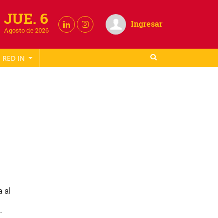
JUE. 6
Ingresar
Agosto de 2026
RED IN
 al
.