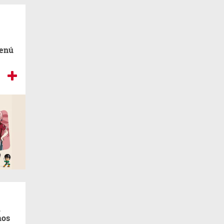
menú
a
mos