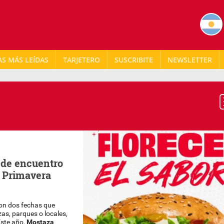
AS MÁS LEÍDAS
TARJETERO
NEWSLETTER
o de encuentro
a Primavera
 son dos fechas que
zas, parques o locales,
Este año,
Mostaza