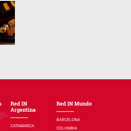
s
Red IN
Red IN Mundo
Argentina
BARCELONA
CATAMARCA
COLOMBIA