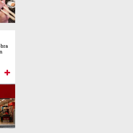
ebra
ón