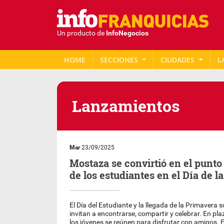
Un producto de
InfoNegocios
HOME
SECCIONES
CIUDADES
L
Lanzamientos
Mar
23/09/2025
Mostaza se convirtió en el punt
de los estudiantes en el Día de l
El Día del Estudiante y la llegada de la Primavera
invitan a encontrarse, compartir y celebrar. En pla
los jóvenes se reúnen para disfrutar con amigos. 