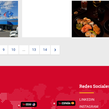
Con motivo del feriado del 17
de agosto, que se traslada al
viernes 15,
SushiClub
ofrecerá
una acción especial en todos
sus canales de venta durante
el jueves 14, viernes 15 y
sábado 16 de agosto, con
promociones diferenciadas y
variadas para Salón y
Deli&Take.
9
10
...
13
14
Redes Sociale
LINKEDIN
INSTAGRAM