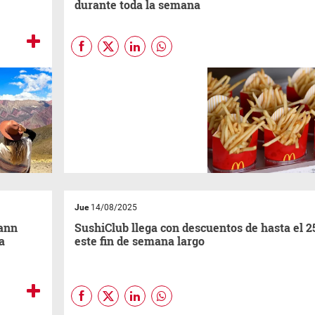
durante toda la semana
La marca lanzó la Semana de
la Papa Frita, una experiencia
exclusiva con múltiples
beneficios para sus
consumidores, desde el 18 al
24 de agosto, únicamente a
través de la App oficial y el
canal AutoMac.
Jue
14/08/2025
Cann
SushiClub llega con descuentos de hasta el 
a
este fin de semana largo