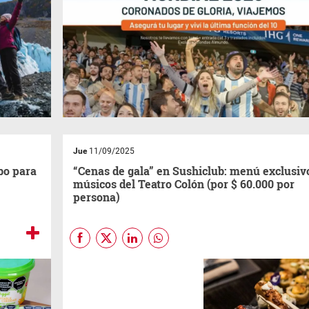
Jue
11/09/2025
bo para
“Cenas de gala” en Sushiclub: menú exclusiv
músicos del Teatro Colón (por $ 60.000 por
persona)
SushiClub
presenta "Cenas de
Gala", una iniciativa pensada
para brindar una experiencia
sensorial inolvidable, que se