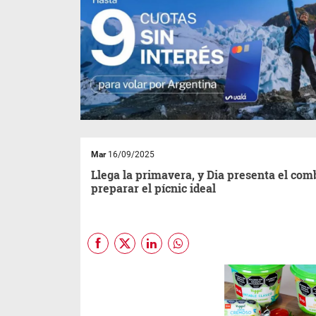
Mar
16/09/2025
Llega la primavera, y Dia presenta el com
preparar el pícnic ideal
La llegada de la primavera es
el momento ideal para
organizar actividades al aire
libre y disfrutar de los días