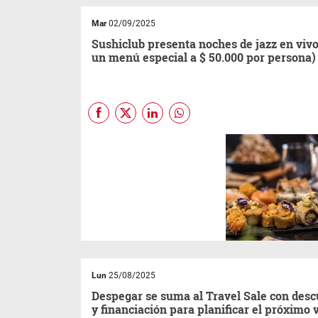
especializada y celíaca,
muestra el camino para que
Mar
02/09/2025
salir a comer sin gluten deje
de ser un problema y se
Sushiclub presenta noches de jazz en vivo
convierta en un plan.
un menú especial a $ 50.000 por persona)
Estos encuentros se llevarán a
cabo en diferentes
sucursales: en Puerto Madero,
el martes 2 y el miércoles 24
de septiembre; en Caballito, el
miércoles 10 de septiembre, y
en la Recova, el miércoles 17
de septiembre.
Lun
25/08/2025
Despegar se suma al Travel Sale con des
y financiación para planificar el próximo 