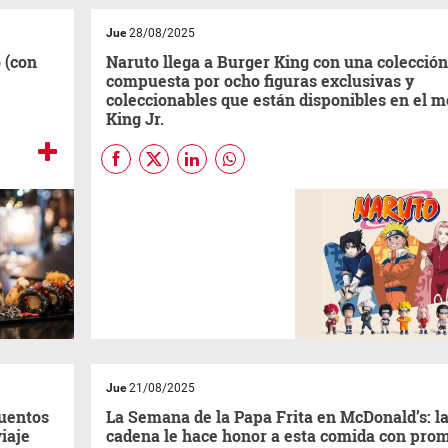
productos de las marcas
participantes, cargar sus
Jue
28/08/2025
datos en Diaonline.com.ar y
listo!
 (con
Naruto llega a Burger King con una colección
compuesta por ocho figuras exclusivas y
coleccionables que están disponibles en el 
King Jr.
Burger King Argentina
sorprende una vez más a sus
fans con el lanzamiento de
una nueva colección de
juguetes, esta vez basada en
el universo de Naruto,
disponible por tiempo limitado
en el menú King Jr. Esta
alianza exclusiva invita a
revivir la aventura del ninja
más famoso del mundo con
ocho figuras icónicas para
Jue
21/08/2025
coleccionar.
cuentos
La Semana de la Papa Frita en McDonald’s: l
viaje
cadena le hace honor a esta comida con pro