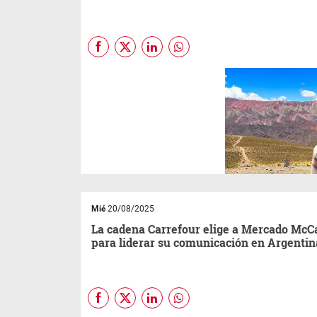
Del 25 al 31 de agosto, la
agencia de viajes ofrece
descuentos de hasta el 30% y
financiación especial en
paquetes, vuelos, hoteles y
actividades, tanto para
destinos nacionales como
internacionales.
Mié
20/08/2025
La cadena Carrefour elige a Mercado Mc
para liderar su comunicación en Argentin