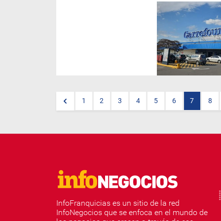
La cadena líder de
supermercados eligió a
Mercado McCann
después de
un proceso de selección de
agencias.
1
2
3
4
5
6
7
8
InfoFranquicias es un sitio de la red
InfoNegocios que se enfoca en el mundo de