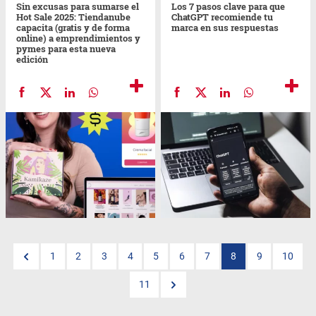
Sin excusas para sumarse el
Los 7 pasos clave para que
Hot Sale 2025: Tiendanube
ChatGPT recomiende tu
capacita (gratis y de forma
marca en sus respuestas
online) a emprendimientos y
pymes para esta nueva
edición
1
2
3
4
5
6
7
8
9
10
11