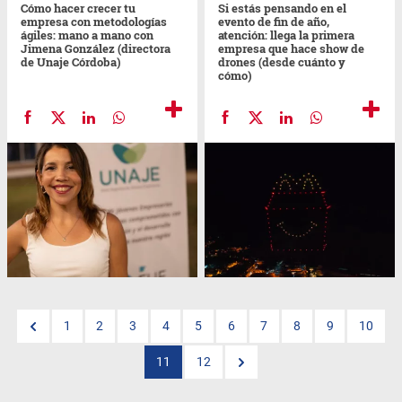
Cómo hacer crecer tu
Si estás pensando en el
empresa con metodologías
evento de fin de año,
ágiles: mano a mano con
atención: llega la primera
Jimena González (directora
empresa que hace show de
de Unaje Córdoba)
drones (desde cuánto y
cómo)
1
2
3
4
5
6
7
8
9
10
11
12