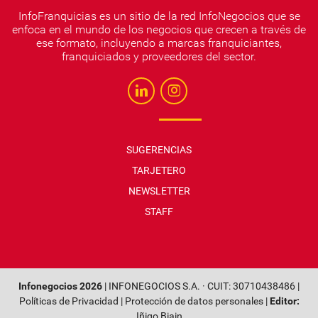
InfoFranquicias es un sitio de la red InfoNegocios que se
enfoca en el mundo de los negocios que crecen a través de
ese formato, incluyendo a marcas franquiciantes,
franquiciados y proveedores del sector.
SUGERENCIAS
TARJETERO
NEWSLETTER
STAFF
Infonegocios 2026
| INFONEGOCIOS S.A. · CUIT: 30710438486 |
Políticas de Privacidad
|
Protección de datos personales
|
Editor:
Iñigo Biain