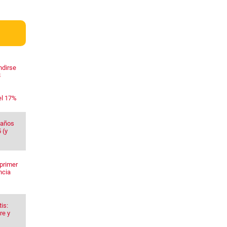
ndirse
$
el 17%
 años
 (y
primer
ncia
is:
re y