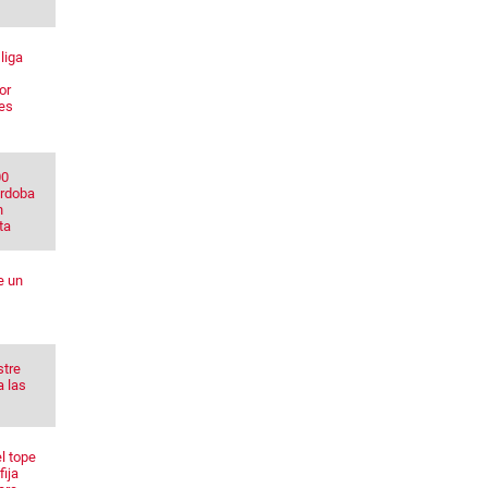
liga
or
res
00
órdoba
n
ta
e un
stre
a las
l tope
fija