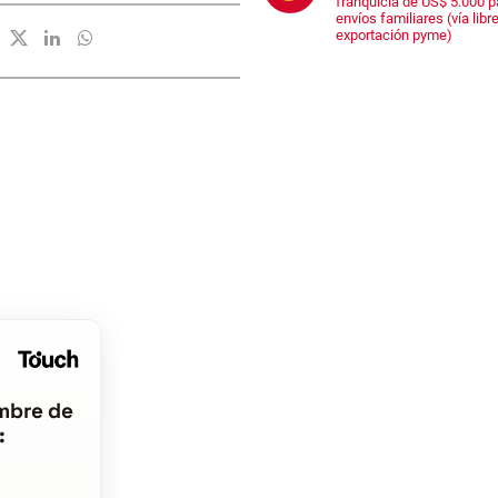
franquicia de US$ 5.000 p
envíos familiares (vía libre
exportación pyme)
mbre de
: