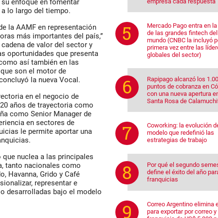
empresa cada respuesta
 su enfoque en fomentar
a lo largo del tiempo.
Mercado Pago entra en la 
 de la AAMF en representación
de las grandes fintech del
oras más importantes del país,”
mundo (CNBC la incluyó p
cadena de valor del sector y
primera vez entre las líde
las oportunidades que presenta
globales del sector)
 como así también en las
 que son el motor de
Rapipago alcanzó los 1.0
 concluyó la nueva Vocal.
puntos de cobranza en C
con una nueva apertura e
ectoria en el negocio de
Santa Rosa de Calamuchi
 20 años de trayectoria como
peña como Senior Manager de
eriencia en sectores de
Coworking: la evolución d
icias le permite aportar una
modelo que redefinió las
anquicias.
estrategias de trabajo
o que nuclea a las principales
Por qué el segundo seme
a, tanto nacionales como
define el éxito del año par
do, Havanna, Grido y Café
franquicias
sionalizar, representar e
s o desarrolladas bajo el modelo
Correo Argentino elimina e
para exportar por correo y 