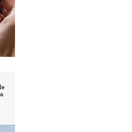
de
va