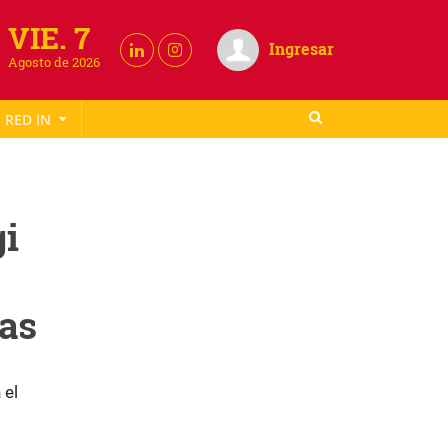
VIE. 7
Ingresar
Agosto de 2026
RED IN
gi
as
 el