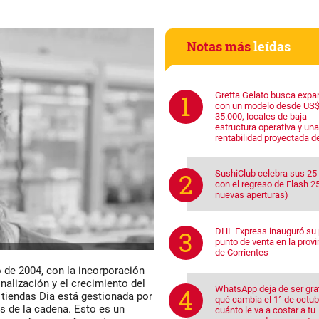
Notas más
leídas
Gretta Gelato busca expa
con un modelo desde US
35.000, locales de baja
estructura operativa y una
rentabilidad proyectada d
SushiClub celebra sus 25
con el regreso de Flash 25
nuevas aperturas)
DHL Express inauguró su 
punto de venta en la provi
de Corrientes
de 2004, con la incorporación
alización y el crecimiento del
WhatsApp deja de ser grat
e tiendas Dia está gestionada por
qué cambia el 1° de octub
os de la cadena. Esto es un
cuánto le va a costar a tu