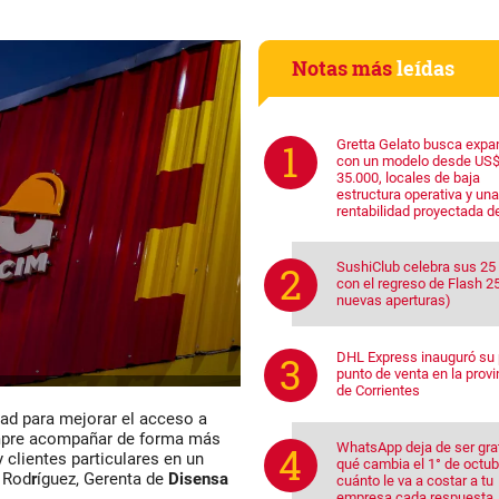
Notas más
leídas
Gretta Gelato busca expa
con un modelo desde US
35.000, locales de baja
estructura operativa y una
rentabilidad proyectada d
SushiClub celebra sus 25
con el regreso de Flash 25
nuevas aperturas)
DHL Express inauguró su 
punto de venta en la provi
de Corrientes
ad para mejorar el acceso a
empre acompañar de forma más
WhatsApp deja de ser grat
 clientes particulares en un
qué cambia el 1° de octub
Rod
r
íguez, Gerenta de
Disensa
cuánto le va a costar a tu
empresa cada respuesta