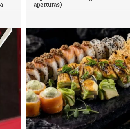
na
aperturas)