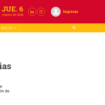
JUE. 6
Ingresar
Agosto de 2026
RED IN
ias
ue
ión de