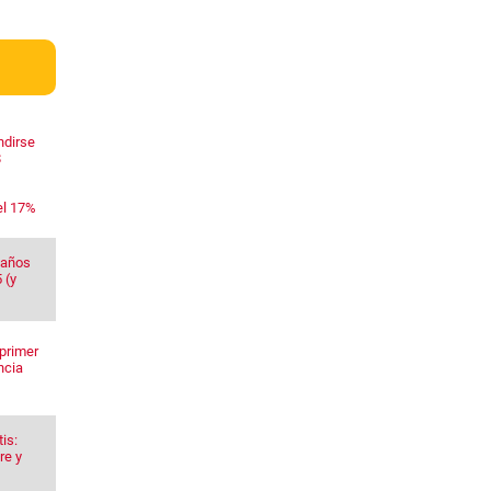
ndirse
$
el 17%
 años
 (y
primer
ncia
is:
re y