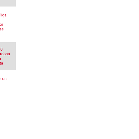
liga
or
res
00
órdoba
n
ta
e un