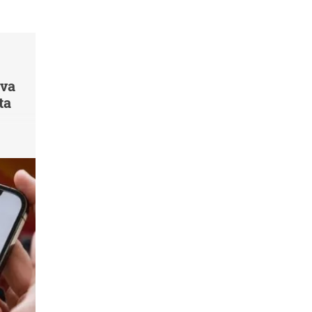
 va
ta