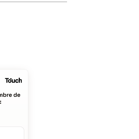
mbre de
: