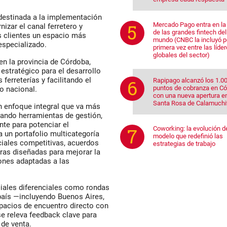
 destinada a la implementación
Mercado Pago entra en la 
zar el canal ferretero y
de las grandes fintech del
s clientes un espacio más
mundo (CNBC la incluyó p
especializado.
primera vez entre las líde
globales del sector)
en la provincia de Córdoba,
stratégico para el desarrollo
 ferreterías y facilitando el
Rapipago alcanzó los 1.0
puntos de cobranza en C
io nacional.
con una nueva apertura e
Santa Rosa de Calamuchi
n enfoque integral que va más
rando herramientas de gestión,
te para potenciar el
Coworking: la evolución d
 un portafolio multicategoría
modelo que redefinió las
iales competitivas, acuerdos
estrategias de trabajo
ras diseñadas para mejorar la
iones adaptadas a las
ales diferenciales como rondas
 país —incluyendo Buenos Aires,
pacios de encuentro directo con
se releva feedback clave para
 de venta.