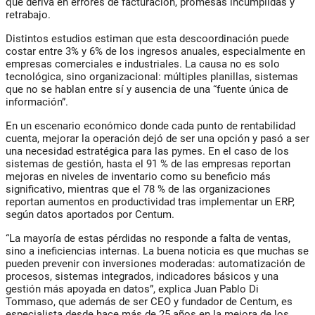
que deriva en errores de facturación, promesas incumplidas y
retrabajo.
Distintos estudios estiman que esta descoordinación puede
costar entre 3% y 6% de los ingresos anuales, especialmente en
empresas comerciales e industriales. La causa no es solo
tecnológica, sino organizacional: múltiples planillas, sistemas
que no se hablan entre sí y ausencia de una “fuente única de
información”.
En un escenario económico donde cada punto de rentabilidad
cuenta, mejorar la operación dejó de ser una opción y pasó a ser
una necesidad estratégica para las pymes. En el caso de los
sistemas de gestión, hasta
el 91 % de las empresas reportan
mejoras en niveles de inventario como su beneficio más
significativo, mientras que el 78 % de las organizaciones
reportan aumentos en productividad
tras implementar un ERP,
según datos aportados por Centum.
“La mayoría de estas pérdidas no responde a falta de ventas,
sino a ineficiencias internas. La buena noticia es que muchas se
pueden prevenir con inversiones moderadas: automatización de
procesos, sistemas integrados, indicadores básicos y una
gestión más apoyada en datos”,
explica
Juan Pablo Di
Tommaso
, que además de ser CEO y fundador de
Centum
, es
especialista desde hace más de 25 años en la mejora de los