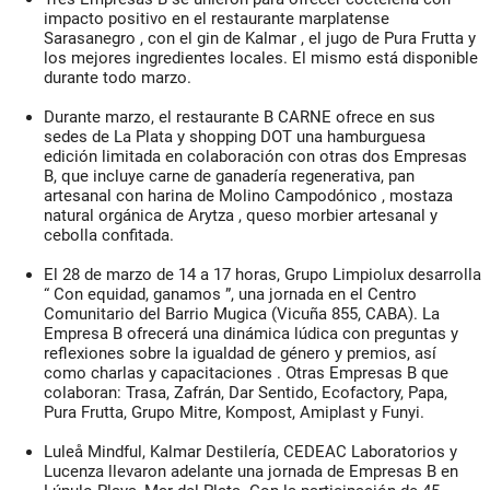
impacto positivo
en el restaurante marplatense
Sarasanegro
, con el gin de
Kalmar
, el jugo de
Pura Frutta
y
los mejores ingredientes locales. El mismo está disponible
durante todo marzo.
Durante marzo, el restaurante B
CARNE
ofrece en sus
sedes de La Plata y shopping DOT una hamburguesa
edición limitada en colaboración con otras dos Empresas
B, que incluye carne de ganadería regenerativa, pan
artesanal con harina de
Molino Campodónico
, mostaza
natural orgánica de
Arytza
, queso morbier artesanal y
cebolla confitada.
El 28 de marzo de 14 a 17 horas,
Grupo Limpiolux
desarrolla
“
Con equidad, ganamos
”, una jornada en el Centro
Comunitario del Barrio Mugica (Vicuña 855, CABA). La
Empresa B ofrecerá una
dinámica lúdica
con preguntas y
reflexiones sobre la
igualdad de género
y premios, así
como
charlas y capacitaciones
. Otras Empresas B que
colaboran: Trasa, Zafrán, Dar Sentido, Ecofactory, Papa,
Pura Frutta, Grupo Mitre, Kompost, Amiplast y Funyi.
Luleå Mindful, Kalmar Destilería, CEDEAC Laboratorios y
Lucenza
llevaron adelante una
jornada de Empresas B
en