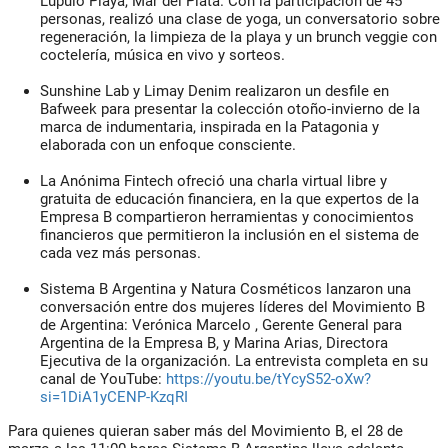
Lúpulo Playa, Mar del Plata. Con la participación de 45
personas, realizó una clase de yoga, un conversatorio sobre
regeneración, la limpieza de la playa y un brunch veggie con
coctelería, música en vivo y sorteos.
Sunshine Lab
y
Limay Denim
realizaron un desfile en
Bafweek para presentar la colección otoño-invierno de la
marca de indumentaria, inspirada en la Patagonia y
elaborada con un enfoque consciente.
La Anónima Fintech
ofreció una charla virtual libre y
gratuita de educación financiera, en la que expertos de la
Empresa B compartieron
herramientas y conocimientos
financieros
que permitieron la inclusión en el sistema de
cada vez más personas.
Sistema B Argentina y Natura Cosméticos
lanzaron una
conversación entre dos mujeres líderes del Movimiento B
de Argentina:
Verónica Marcelo
, Gerente General para
Argentina de la Empresa B, y
Marina Arias,
Directora
Ejecutiva de la organización. La entrevista completa en su
canal de YouTube:
https://youtu.be/tYcyS52-oXw?
si=1DiA1yCENP-KzqRI
Para quienes quieran saber más del Movimiento B, el 28 de