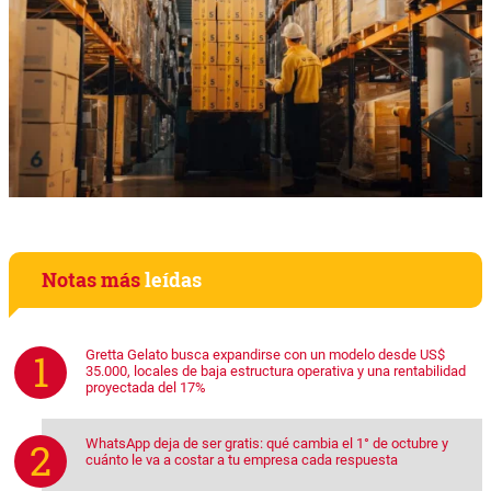
Notas más
leídas
Gretta Gelato busca expandirse con un modelo desde US$
35.000, locales de baja estructura operativa y una rentabilidad
proyectada del 17%
WhatsApp deja de ser gratis: qué cambia el 1° de octubre y
cuánto le va a costar a tu empresa cada respuesta