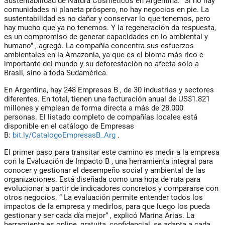
Sustentabilidad de
Natura Cosméticos
en Argentina.
"Si no hay
comunidades ni planeta próspero, no hay negocios en pie. La
sustentabilidad es no dañar y conservar lo que tenemos, pero
hay mucho que ya no tenemos. Y la regeneración da respuesta,
es un compromiso de generar capacidades en lo ambiental y
humano"
, agregó. La compañía concentra sus esfuerzos
ambientales en la Amazonia, ya que es el bioma más rico e
importante del mundo y su deforestación no afecta solo a
Brasil, sino a toda Sudamérica.
En Argentina, hay 248 Empresas B
, de 30 industrias y sectores
diferentes. En total, tienen una facturación anual de
US$1.821
millones
y emplean de forma directa a más de
28.000
personas.
El listado completo de compañías locales está
disponible en el catálogo de Empresas
B:
bit.ly/CatalogoEmpresasB_Arg
.
El primer paso para transitar este camino es medir a la empresa
con la
Evaluación de Impacto B
, una herramienta integral para
conocer y gestionar el desempeño social y ambiental de las
organizaciones. Está diseñada como una hoja de ruta para
evolucionar a partir de indicadores concretos y compararse con
otros negocios. “
La evaluación permite entender todos los
impactos de la empresa y medirlos, para que luego los pueda
gestionar y ser cada día mejor”
, explicó Marina Arias. La
herramienta es online, gratuita, confidencial, se adapta a cada