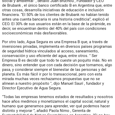
social y ambiental"
, detalló
Juan Bruchou
, Fundador y CEO
de
Brubank
, el único banco certificado B en Argentina que, entre
otras cosas, desarrolla iniciativas de educación e inclusión
financiera.
“El 50% de los clientes de Brubank no habían tenido
antes una cuenta bancaria ni una historia crediticia”,
explicó el
CEO. El 30% de sus usuarios están en la base de la pirámide, es
decir, se encuentran dentro del 40% del país con condiciones
socioeconómicas más desfavorables.
Por otro lado,
Agua Segura
es una Empresa B que, a través de
inversiones privadas, implementa en diversos países programas
de seguridad hídrica vinculados al acceso, saneamiento,
conservación y uso eficiente del agua, entre otros. "
Ser
Empresa B es decidir que todo te cueste un poquito más. No en
dinero, sino entender que con cada decisión que tomamos, algo
pasa, y considerar siempre el bienestar de las personas y del
planeta. Es más fácil ir por lo transaccional, pero con esta
mirada muchas veces rechazamos propuestas que no se
alinean a nuestro propósito
", dijo
Manuel Saurí
, fundador y
Director Ejecutivo de Agua Segura.
“Todas las empresas tenemos estados de resultados y nosotros
hace años medimos y monetizamos el capital social, natural y
humano que generamos para aprender, ver qué podemos hacer
distinto y mejorar
”, añadió
Paola Nimo
, Gerenta de