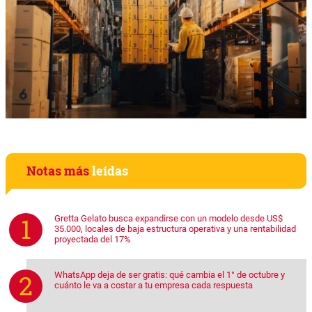
Notas más
leídas
Gretta Gelato busca expandirse con un modelo desde US$
35.000, locales de baja estructura operativa y una rentabilidad
proyectada del 17%
WhatsApp deja de ser gratis: qué cambia el 1° de octubre y
cuánto le va a costar a tu empresa cada respuesta