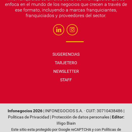
enfoca en el mundo de los negocios que crecen a través de
ese formato, incluyendo a marcas franquiciantes,
franquiciados y proveedores del sector.
SUGERENCIAS
TARJETERO
NEWSLETTER
STAFF
Infonegocios 2026
| INFONEGOCIOS S.A. · CUIT: 30710438486 |
Políticas de Privacidad
|
Protección de datos personales
|
Editor:
Iñigo Biain
Este sitio esta protegido por Google reCAPTCHA y con
Políticas de