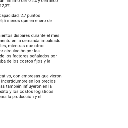
 un mínimo del -22% y cerrando
12,3%.
 capacidad, 2,7 puntos
16,5 menos que en enero de
entos dispares durante el mes
umento en la demanda impulsado
les, mientras que otros
r circulación por las
 de los factores señalados por
a de los costos fijos y la
icativo, con empresas que vieron
a incertidumbre en los precios
ias también influyeron en la
édito y los costos logísticos
ra la producción y el