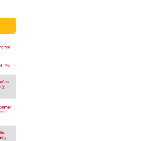
ndirse
$
el 17%
 años
 (y
primer
ncia
is:
re y