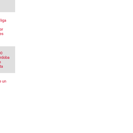
liga
or
res
00
órdoba
n
ta
e un