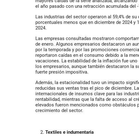
mayores caídas de la serie analizada, alcanzando
el año pasado con una retracción acumulada del -
Las industrias del sector operaron al 59,4% de su
porcentuales menos que en diciembre de 2024 y 
2024.
Las empresas consultadas mostraron comportami
de enero. Algunos empresarios destacaron un a
por la temporada y por las promociones comercia
reportaron caídas en el consumo debido a la meno
vacaciones. La estabilidad de la inflación fue uno
los empresarios, aunque también destacaron la sub
fuerte presión impositiva.
Además, la estacionalidad tuvo un impacto signif
reducidas sus ventas tras el pico de diciembre. L
internacionales de insumos clave para las industr
rentabilidad, mientras que la falta de acceso al cr
elevados fueron mencionados como obstáculos pa
crecimiento del sector.
Textiles e indumentaria