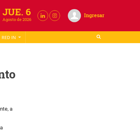
JUE. 6
Ingresar
Agosto de 2026
RED IN
nto
nte, a
la