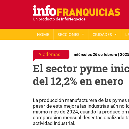
Un producto de
InfoNegocios
HOME
SECCIONES
CIUDADES
L
Y además...
miércoles 26 de febrero | 202
El sector pyme ini
del 12,2% en enero
La producción manufacturera de las pymes re
pesar de esta mejora las industrias aún no l
mismo mes de 2024, cuando la producción ma
comparación mensual desestacionalizada tam
actividad industrial.