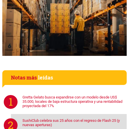
Notas más
leídas
Gretta Gelato busca expandirse con un modelo desde US$
35.000, locales de baja estructura operativa y una rentabilidad
proyectada del 17%
SushiClub celebra sus 25 años con el regreso de Flash 25 (y
nuevas aperturas)