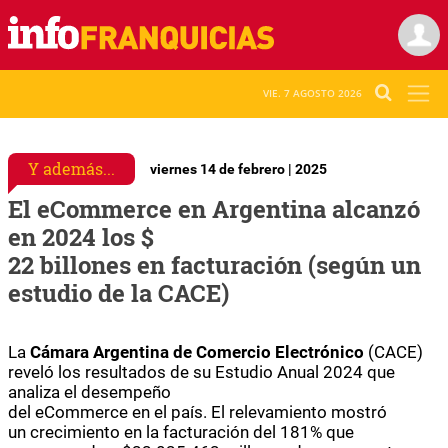
VIE. 7 AGOSTO 2026
Y además...
viernes 14 de febrero | 2025
El eCommerce en Argentina alcanzó
en 2024 los $
22 billones en facturación (según un
estudio de la CACE)
La
Cámara
Argentina
de Comercio Electrónico
(CACE)
reveló
los
resultados de su Estudio Anual 2024 que
analiza
el
desempeño
del
eCommerce
en
el
país.
El
relevamiento mostró
un crecimiento en la
facturación
del 181% que