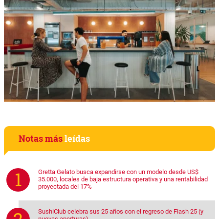
Notas más
leídas
Gretta Gelato busca expandirse con un modelo desde US$
35.000, locales de baja estructura operativa y una rentabilidad
proyectada del 17%
SushiClub celebra sus 25 años con el regreso de Flash 25 (y
nuevas aperturas)