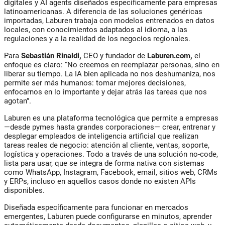
digitales y
AI agents
diseñados específicamente para empresas
latinoamericanas. A diferencia de las soluciones genéricas
importadas, Laburen trabaja con modelos entrenados en datos
locales, con conocimientos adaptados al idioma, a las
regulaciones y a la realidad de los negocios regionales.
Para
Sebastián Rinaldi,
CEO y fundador de
Laburen.com
,
el
enfoque es claro:
“No creemos en reemplazar personas, sino en
liberar su tiempo. La IA bien aplicada no nos deshumaniza, nos
permite ser más humanos: tomar mejores decisiones,
enfocarnos en lo importante y dejar atrás las tareas que nos
agotan”.
Laburen es una plataforma tecnológica que permite a empresas
—desde pymes hasta grandes corporaciones— crear, entrenar y
desplegar empleados de inteligencia artificial que realizan
tareas reales de negocio: atención al cliente, ventas, soporte,
logística y operaciones. Todo a través de una solución
no-code
,
lista para usar, que se integra de forma nativa con sistemas
como WhatsApp, Instagram, Facebook, email, sitios web, CRMs
y ERPs, incluso en aquellos casos donde no existen APIs
disponibles.
Diseñada específicamente para funcionar en mercados
emergentes
, Laburen puede configurarse en minutos, aprender