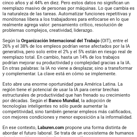
cinco años y al 44% en diez. Pero estos datos no significan un
reemplazo masivo de personas por máquinas. Lo que cambia es
la naturaleza de las tareas. Automatizar funciones repetitivas y
monótonas libera a los trabajadores para enfocarse en lo que
realmente agrega valor: pensamiento crítico, resolución de
problemas complejos, creatividad, liderazgo.
Según la
Organización Internacional del Trabajo
(OIT),
entre el
26% y el 38% de los empleos podrían verse afectados por la IA
generativa, pero solo entre el 2% y el 5% están en riesgo real de
reemplazo total. En cambio, hasta un 14% de los trabajos
podrían mejorar su productividad y complejidad gracias a la IA.
En otras palabras:
la IA no viene a desplazar, sino a transformar
y complementar.
La clave está en cómo se implemente.
Esto abre una enorme oportunidad para América Latina. La
región tiene el potencial de usar la IA para cerrar brechas
estructurales de productividad que han frenado su crecimiento
por décadas. Según el
Banco Mundial
, la adopción de
tecnologías inteligentes no sólo puede aumentar la
competitividad, sino también generar empleos más calificados,
con mejores condiciones y menor exposición a la informalidad.
En ese contexto,
Laburen.com
propone una forma distinta de
abordar el futuro laboral. Se trata de un ecosistema de humanos