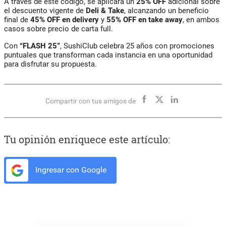
A través de este código, se aplicará un
25% OFF
adicional sobre
el descuento vigente de
Deli & Take
, alcanzando un beneficio
final de
45% OFF en delivery
y
55% OFF en take away
, en ambos
casos sobre precio de carta full.
Con
“FLASH 25”
, SushiClub celebra 25 años con promociones
puntuales que transforman cada instancia en una oportunidad
para disfrutar su propuesta.
Compartir con tus amigos de
Tu opinión enriquece este artículo:
Ingresar con Google