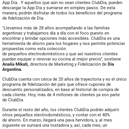
App Dia. Y aquellos que aún no sean clientes
ClubDia
,
pueden
descargar la App Dia y sumarse
en simples pasos. De esta
manera, podrán disfrutar de todos los beneficios del programa
de fidelización de Dia.
"Llevamos más de 28 años acompañando a las familias
argentinas y trabajamos día a día
con
el foco puesto en
encontrar y brindar opciones más accesibles.
ClubDia
es una
herramienta de
ahorro
para los hogares y nos permite potenciar
propuestas como esta colección
de
pequeños
electrodomésticos
y que así nuestros clientes
puedan equipar o renovar su
cocina
al mejor precio”,
sostiene
Analía Mikati,
directora de Marketing y Fidelización de
Dia
Argentina.
ClubDia
cuenta
con
cerca de 20 años de trayectoria y es el único
programa de fidelización del país que ofrece cupones de
descuento personalizados, en base al historial de compra de
cada cliente. Hoy, más de 4 millones de clientes ya son parte
de
ClubDia
.
Durante el resto del año, los clientes
ClubDia
podrán adquirir
otros
pequeños
electrodomésticos
, y contar
con
el
40
%
de
ahorro
. En marzo, llegará una pava hervidora, y, al mes
siguiente se sumará una tostadora y, así, cada mes, un