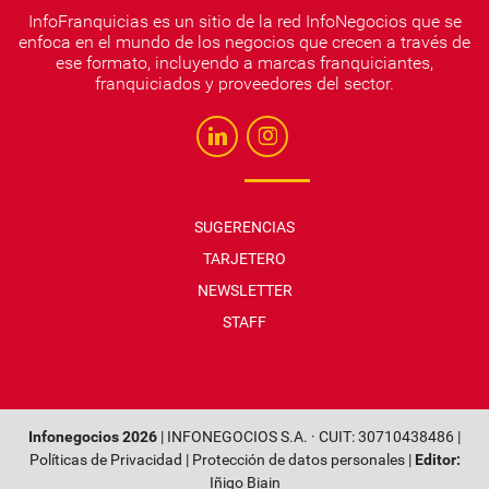
InfoFranquicias es un sitio de la red InfoNegocios que se
enfoca en el mundo de los negocios que crecen a través de
ese formato, incluyendo a marcas franquiciantes,
franquiciados y proveedores del sector.
SUGERENCIAS
TARJETERO
NEWSLETTER
STAFF
Infonegocios 2026
| INFONEGOCIOS S.A. · CUIT: 30710438486 |
Políticas de Privacidad
|
Protección de datos personales
|
Editor:
Iñigo Biain