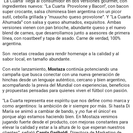
“La Cuarta” llega al consumidor en dos versiones gourmet,
con
ingredientes nuevos:
“La Cuarta Provolone y Bacon”, con bacon
super crocante, salsa chiminesa bien argentina con un picor
sutil, cebolla grillada y “
muuucho queso provolone
”. Y “La Cuarta
Ahumada” con salsa y queso ahumados, exquisitos. Ambas
versiones vienen con pan brioche, abundante queso y el nuevo
blend de carnes,
que desarrollamos junto a asesores de primera
línea, con roastbeef y tapa de asado. Carne de verdad, 100%
argentina.
Son recetas creadas para rendir homenaje a la calidad y al
sabor local, en tamaño abundante.
Con este lanzamiento,
Mostaza
continúa potenciando una
campaña que busca conectar con una nueva generación de
hinchas desde un lenguaje auténtico, cercano y bien argentino,
acompañando la previa del Mundial con experiencias, beneficios
y propuestas pensadas para quienes viven el fútbol con pasión.
“La Cuarta representa ese espíritu que nos define como marca y
como argentinos: la ambición de ir siempre por más. Si hasta Di
María se animó a cambiar de bando, y ¡no fue el único! es
porque algo estamos haciendo bien. En Mostaza venimos
jugando fuerte desde el producto, con mejoras constantes para
elevar la calidad y estar a la altura de lo que esperan nuestros
clientes”, señaló
Carola Garibaldi,
Directora de Marketing de