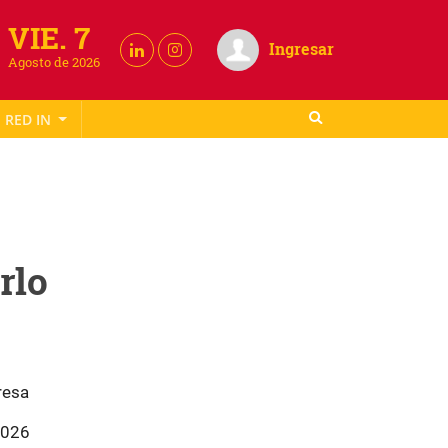
VIE. 7
Ingresar
Agosto de 2026
RED IN
rlo
resa
2026