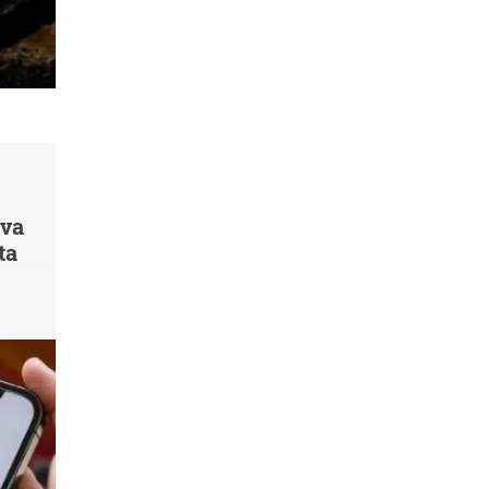
 va
ta