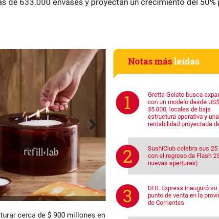
s de 633.000 envases y proyectan un crecimiento del 50% 
Notas más
leídas
Gretta Gelato busca expa
con un modelo desde US
35.000, locales de baja
estructura operativa y una
rentabilidad proyectada d
SushiClub celebra sus 25
con el regreso de Flash 25
nuevas aperturas)
DHL Express inauguró su 
punto de venta en la provi
de Corrientes
cturar cerca de $ 900 millones en