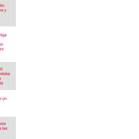
is:
re y
liga
or
res
00
órdoba
n
ta
e un
stre
a las