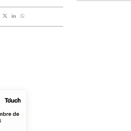
mbre de
: