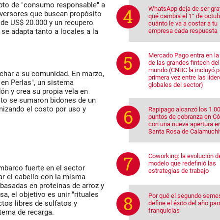
epto de "consumo responsable" a
WhatsApp deja de ser grat
inversores que buscan propósito
qué cambia el 1° de octub
 de US$ 20.000 y un recupero
cuánto le va a costar a tu
empresa cada respuesta
e adapta tanto a locales a la
Mercado Pago entra en la 
de las grandes fintech del
mundo (CNBC la incluyó p
char a su comunidad. En marzo,
primera vez entre las líde
 en Perlas", un sistema
globales del sector)
ón y crea su propia vela en
esto se sumaron bidones de un
imizando el costo por uso y
Rapipago alcanzó los 1.0
puntos de cobranza en C
con una nueva apertura e
Santa Rosa de Calamuchi
Coworking: la evolución d
modelo que redefinió las
mbarco fuerte en el sector
estrategias de trabajo
atar el cabello con la misma
 basadas en proteínas de arroz y
, el objetivo es unir "rituales
Por qué el segundo seme
tos libres de sulfatos y
define el éxito del año par
franquicias
stema de recarga.