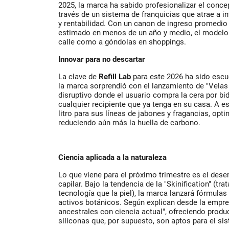
2025, la marca ha sabido profesionalizar el conc
través de un sistema de franquicias que atrae a 
y rentabilidad. Con un canon de ingreso promedio
estimado en menos de un año y medio, el modelo s
calle como a góndolas en shoppings.
Innovar para no descartar
La clave de
Refill Lab
para este 2026 ha sido escu
la marca sorprendió con el lanzamiento de "Velas
disruptivo donde el usuario compra la cera por bid
cualquier recipiente que ya tenga en su casa. A 
litro para sus líneas de jabones y fragancias, opt
reduciendo aún más la huella de carbono.
Ciencia aplicada a la naturaleza
Lo que viene para el próximo trimestre es el dese
capilar. Bajo la tendencia de la "Skinification" (tr
tecnología que la piel), la marca lanzará fórmulas
activos botánicos. Según explican desde la empresa
ancestrales con ciencia actual", ofreciendo produc
siliconas que, por supuesto, son aptos para el si