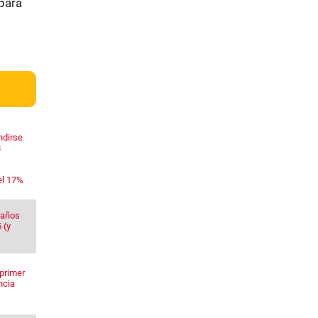
para
ndirse
$
el 17%
 años
 (y
primer
ncia