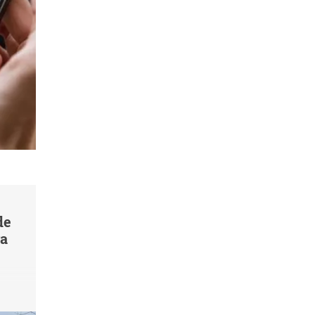
de
va