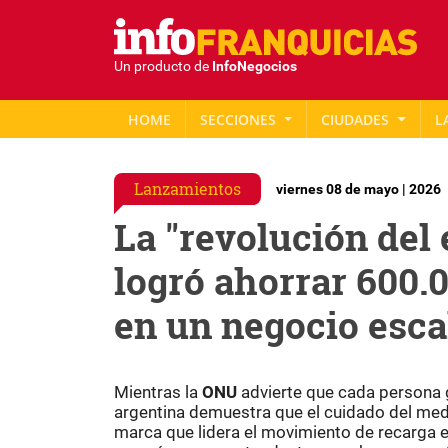
Un producto de
InfoNegocios
HOME
SECCIONES
CIUDADES
L
Lanzamientos
viernes 08 de mayo | 2026
La "revolución del 
logró ahorrar 600.
en un negocio escal
Mientras la
ONU
advierte que cada persona 
argentina demuestra que el cuidado del med
marca que lidera el movimiento de recarga e