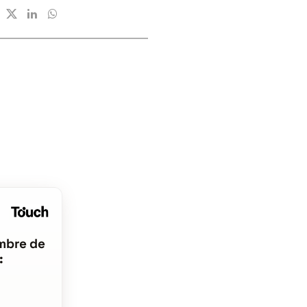
mbre de
: