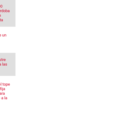
00
órdoba
n
ta
e un
stre
a las
l tope
fija
ara
 a la