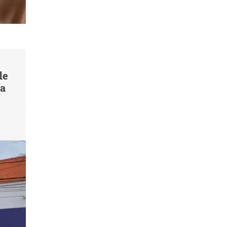
de
va