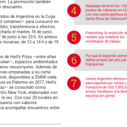
 cm. La promoción también
Rapipago alcanzó los 1.0
on descuento.
puntos de cobranza en C
con una nueva apertura e
tidos de Argentina en la Copa
Santa Rosa de Calamuchi
del certámen— para consumir en
ito, transferencia o efectivo.
harla el martes 16 de junio,
Coworking: la evolución d
7 de junio a las 23 h. En ambos
modelo que redefinió las
estrategias de trabajo
s horarias: de 12 a 14 h y de 19
Por qué el segundo seme
s de Hell’s Pizza —entre ellas
define el éxito del año par
Escobar—, espacios ambientados
franquicias
iverso neoyorquino. Además de
evas empanadas a su carta:
ork, disponibles a $3400 cada
Correo Argentino elimina e
ura en Palermo en 2017, Hell’s
para exportar por correo y 
erraz— se consolidó como
franquicia de US$ 5.000 p
envíos familiares (vía libre
estilo New York, elaboradas con
exportación pyme)
 la vez. Con casi 20 locales en
opuesta con sabores
ara acompañar encuentros entre