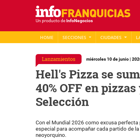
Un producto de
InfoNegocios
HOME
SECCIONES
CIUDADES
L
Lanzamientos
miércoles 10 de junio | 202
Hell's Pizza se su
40% OFF en pizzas y
Selección
Con el Mundial 2026 como excusa perfecta pa
especial para acompañar cada partido de la 
neoyorquino.