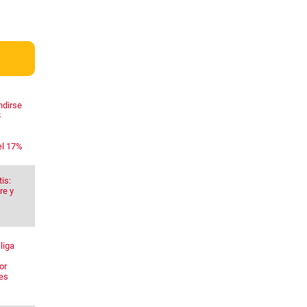
ndirse
$
el 17%
is:
re y
liga
or
res