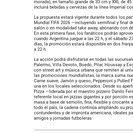
morada), en tamaño grande de 33 cm y XXL de 45
incluirá bebidas y cervezas de la línea Imperial c
La propuesta estará vigente durante todos los par
Mundial FIFA 2026 —incluyendo semifinal y final 
salón o en modalidad take away, abonando con déb
En esta primera fase, los fanáticos podrán aprovec
cuando Argentina juegue a las 22 h, y el sábado 2
días, la promoción estará disponible en dos franja
a 22 h.
La acción podrá disfrutarse en todas las sucursale
Palermo, Villa Devoto, Boedo, Pilar, Houssay y 
con street art y música urbana que remiten al un
las promociones mundialistas, la marca suma nu
Carne suave, Jamón y queso, Pepperoni y Pulled P
una en los locales seleccionados. Desde su apert
Pizza —liderada por el maestro pizzero Danilo F
referente local en pizzas gigantes y por porción 
masa a base de semolín, fina, flexible y crocante a
todo el país, la cadena continúa ampliando su pr
contundentes y de impronta americana, ideales p
amigos y jornadas futboleras