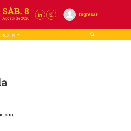
SÁB. 8
Ingresar
Agosto de 2026
RED IN
la
acción