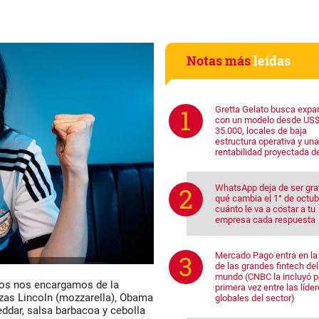
Notas más
leídas
Gretta Gelato busca expa
con un modelo desde US
35.000, locales de baja
estructura operativa y una
rentabilidad proyectada d
WhatsApp deja de ser grat
qué cambia el 1° de octub
cuánto le va a costar a tu
empresa cada respuesta
Mercado Pago entra en la 
de las grandes fintech del
mundo (CNBC la incluyó p
ros nos encargamos de la
primera vez entre las líde
zas Lincoln (mozzarella), Obama
globales del sector)
eddar, salsa barbacoa y cebolla