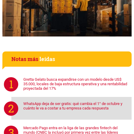
Notas más
leídas
Gretta Gelato busca expandirse con un modelo desde US$
35.000, locales de baja estructura operativa y una rentabilidad
proyectada del 17%
WhatsApp deja de ser gratis: qué cambia el 1° de octubre y
cuánto le va a costar a tu empresa cada respuesta
Mercado Pago entra en la liga de las grandes fintech del
mundo (CNBC la incluyó por primera vez entre las líderes