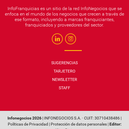
InfoFranquicias es un sitio de la red InfoNegocios que se
enfoca en el mundo de los negocios que crecen a través de
ese formato, incluyendo a marcas franquiciantes,
franquiciados y proveedores del sector.
SUGERENCIAS
TARJETERO
NEWSLETTER
STAFF
Infonegocios 2026
| INFONEGOCIOS S.A. · CUIT: 30710438486 |
Políticas de Privacidad
|
Protección de datos personales
|
Editor: