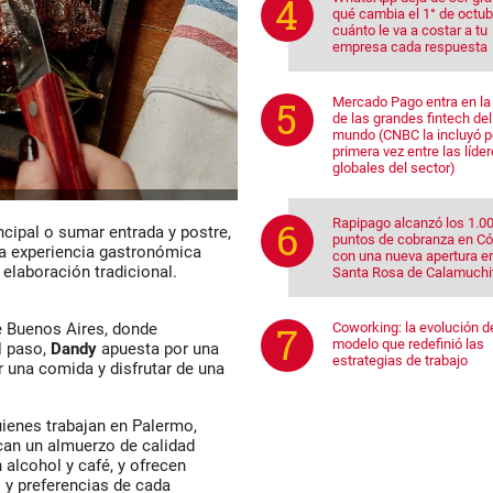
qué cambia el 1° de octub
cuánto le va a costar a tu
empresa cada respuesta
Mercado Pago entra en la 
de las grandes fintech del
mundo (CNBC la incluyó p
primera vez entre las líde
globales del sector)
Rapipago alcanzó los 1.0
cipal o sumar entrada y postre,
puntos de cobranza en C
na experiencia gastronómica
con una nueva apertura e
elaboración tradicional.
Santa Rosa de Calamuchi
e Buenos Aires, donde
Coworking: la evolución d
modelo que redefinió las
l paso,
Dandy
apuesta por una
estrategias de trabajo
r una comida y disfrutar de una
ienes trabajan en Palermo,
an un almuerzo de calidad
alcohol y café, y ofrecen
 y preferencias de cada