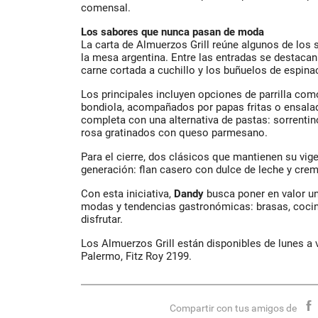
comensal.
Los sabores que nunca pasan de moda
La carta de Almuerzos Grill reúne algunos de los
la mesa argentina. Entre las entradas se destacan 
carne cortada a cuchillo y los buñuelos de espin
Los principales incluyen opciones de parrilla como 
bondiola, acompañados por papas fritas o ensala
completa con una alternativa de pastas: sorrenti
rosa gratinados con queso parmesano.
Para el cierre, dos clásicos que mantienen su vig
generación: flan casero con dulce de leche y crema
Con esta iniciativa,
Dandy
busca poner en valor u
modas y tendencias gastronómicas: brasas, cocina
disfrutar.
Los Almuerzos Grill están disponibles de lunes a 
Palermo, Fitz Roy 2199.
Compartir con tus amigos de