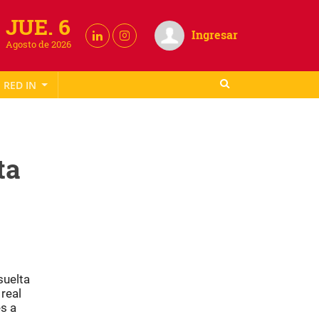
JUE. 6
Ingresar
Agosto de 2026
RED IN
ta
suelta
real
s a