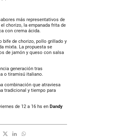
 sabores más representativos de
el chorizo, la empanada frita de
aca con crema ácida.
bife de chorizo, pollo grillado y
da mixta. La propuesta se
nos de jamón y queso con salsa
encia generación tras
 o tiramisú italiano.
na combinación que atraviesa
 tradicional y tiempo para
viernes de 12 a 16 hs en
Dandy