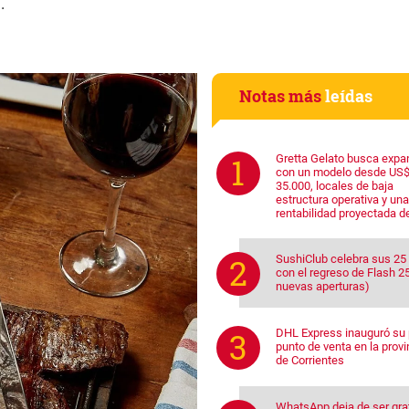
.
Notas más
leídas
Gretta Gelato busca expa
con un modelo desde US
35.000, locales de baja
estructura operativa y una
rentabilidad proyectada d
SushiClub celebra sus 25
con el regreso de Flash 25
nuevas aperturas)
DHL Express inauguró su 
punto de venta en la provi
de Corrientes
WhatsApp deja de ser grat