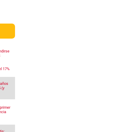
ndirse
$
el 17%
 años
 (y
primer
ncia
is: