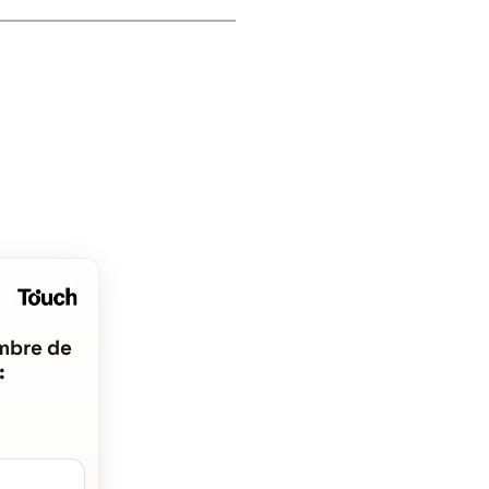
mbre de
: