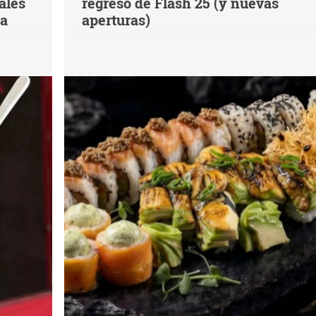
ales
regreso de Flash 25 (y nuevas
na
aperturas)