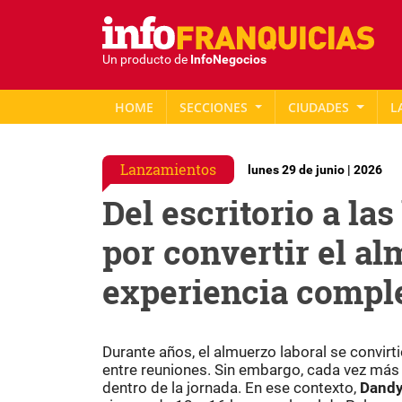
Un producto de
InfoNegocios
HOME
SECCIONES
CIUDADES
L
Lanzamientos
lunes 29 de junio | 2026
Del escritorio a la
por convertir el al
experiencia compl
Durante años, el almuerzo laboral se convirti
entre reuniones. Sin embargo, cada vez má
dentro de la jornada. En ese contexto,
Dand