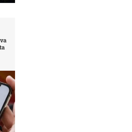
 va
ta