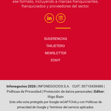
ese formato, incluyendo a marcas franquiciantes,
franquiciados y proveedores del sector.
SUGERENCIAS
TARJETERO
NEWSLETTER
STAFF
Infonegocios 2026
| INFONEGOCIOS S.A. · CUIT: 30710438486 |
Políticas de Privacidad
|
Protección de datos personales
|
Editor:
Iñigo Biain
Este sitio esta protegido por Google reCAPTCHA y con
Políticas de
privacidad de Google
y
Terminos del servicio
aplicados.