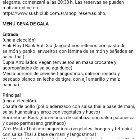
elegante, comenzará a las 20:30 h. Las reservas se pueden
realizar online en
https://www.sushiclub.com.ar/shop_reservas.php.
MENÚ CENA DE GALA
Entrada
(una a elección)
Pink Floyd Back Roll 3 u (langostinos rellenos con pasta de
salmón y panko, envueltos con lámina de salmón y bañados en
salsa thai)
Dupla Arrollados Vegan (envueltos en masa crocante y
acompañados de salsa agridulce)
Media porción de ceviche (langostinos, salmón rosado y
pescado blanco en leche de tigre, con ají amarillo y maíz
cancha)
Principal
(uno a elección)
Chaufa de pollo (pollo aderezado con salsa thai a base de maní,
salsa huancaína y arroz con vegetales y huevo)
Sorrentinos Back (sorrentinos de calabaza con salsa putanesca
y queso parmesano gratinado)
Wok Pasta Thai con langostinos (vegetales, hongos y fettucini
con salsa Thai a base de maní y langostinos)