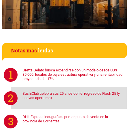
Notas más
leídas
Gretta Gelato busca expandirse con un modelo desde US$
35.000, locales de baja estructura operativa y una rentabilidad
proyectada del 17%
SushiClub celebra sus 25 años con el regreso de Flash 25 (y
nuevas aperturas)
DHL Express inauguró su primer punto de venta en la
provincia de Corrientes