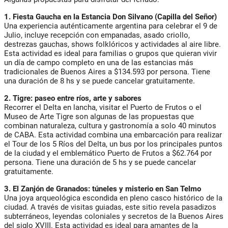
1. Fiesta Gaucha en la Estancia Don Silvano (Capilla del Señor)
Una experiencia auténticamente argentina para celebrar el 9 de
Julio, incluye recepción con empanadas, asado criollo,
destrezas gauchas, shows folklóricos y actividades al aire libre.
Esta actividad es ideal para familias o grupos que quieran vivir
un día de campo completo en una de las estancias más
tradicionales de Buenos Aires a $134.593 por persona. Tiene
una duración de 8 hs y se puede cancelar gratuitamente.
2. Tigre: paseo entre ríos, arte y sabores
Recorrer el Delta en lancha, visitar el Puerto de Frutos o el
Museo de Arte Tigre son algunas de las propuestas que
combinan naturaleza, cultura y gastronomía a solo 40 minutos
de CABA. Esta actividad combina una embarcación para realizar
el Tour de los 5 Ríos del Delta, un bus por los principales puntos
de la ciudad y el emblemático Puerto de Frutos a $62.764 por
persona. Tiene una duración de 5 hs y se puede cancelar
gratuitamente.
3. El Zanjón de Granados: túneles y misterio en San Telmo
Una joya arqueológica escondida en pleno casco histórico de la
ciudad. A través de visitas guiadas, este sitio revela pasadizos
subterráneos, leyendas coloniales y secretos de la Buenos Aires
del siglo XVIII. Esta actividad es ideal para amantes de la