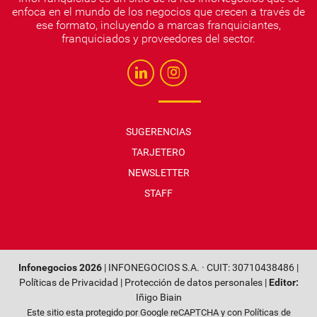
enfoca en el mundo de los negocios que crecen a través de
ese formato, incluyendo a marcas franquiciantes,
franquiciados y proveedores del sector.
SUGERENCIAS
TARJETERO
NEWSLETTER
STAFF
Infonegocios 2026
| INFONEGOCIOS S.A. · CUIT: 30710438486 |
Políticas de Privacidad
|
Protección de datos personales
|
Editor:
Iñigo Biain
Este sitio esta protegido por Google reCAPTCHA y con
Políticas de