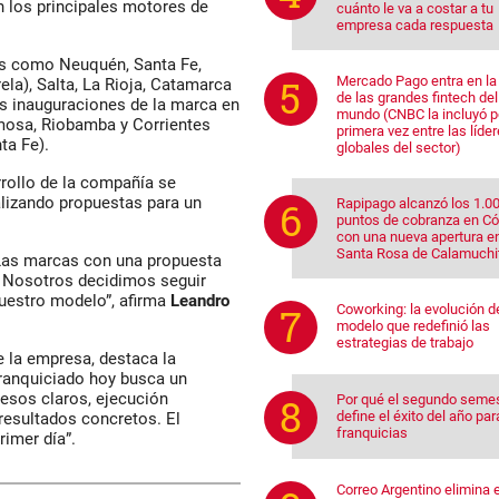
n los principales motores de
cuánto le va a costar a tu
empresa cada respuesta
zas como Neuquén, Santa Fe,
Mercado Pago entra en la 
la), Salta, La Rioja, Catamarca
de las grandes fintech del
s inauguraciones de la marca en
mundo (CNBC la incluyó p
rmosa, Riobamba y Corrientes
primera vez entre las líde
ta Fe).
globales del sector)
rrollo de la compañía se
lizando propuestas para un
Rapipago alcanzó los 1.0
puntos de cobranza en C
con una nueva apertura e
Santa Rosa de Calamuchi
as marcas con una propuesta
. Nosotros decidimos seguir
uestro modelo”, afirma
Leandro
Coworking: la evolución d
modelo que redefinió las
estrategias de trabajo
 la empresa, destaca la
 franquiciado hoy busca un
sos claros, ejecución
Por qué el segundo seme
define el éxito del año par
resultados concretos. El
franquicias
rimer día”.
Correo Argentino elimina e