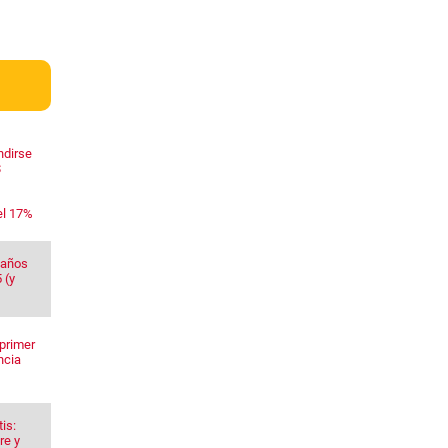
ndirse
$
el 17%
 años
 (y
primer
ncia
is:
re y