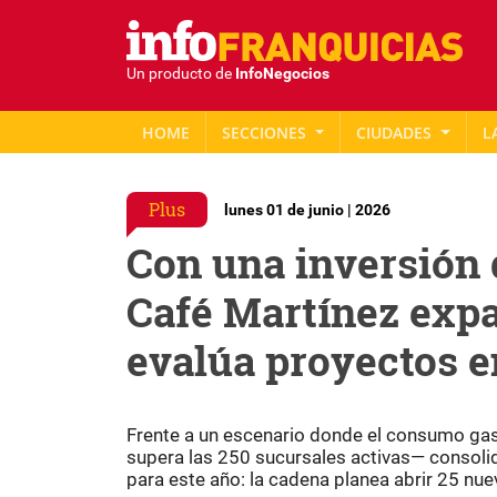
Un producto de
InfoNegocios
HOME
SECCIONES
CIUDADES
L
Plus
lunes 01 de junio | 2026
Con una inversión 
Café Martínez expa
evalúa proyectos 
Frente a un escenario donde el consumo ga
supera las 250 sucursales activas— consoli
para este año: la cadena planea abrir 25 nue