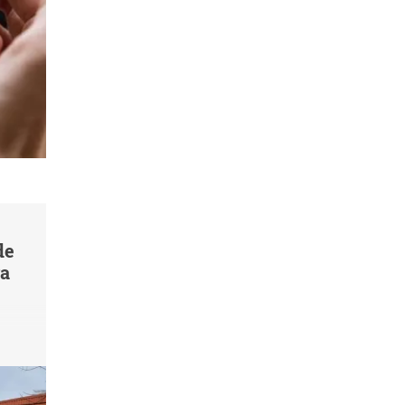
de
va