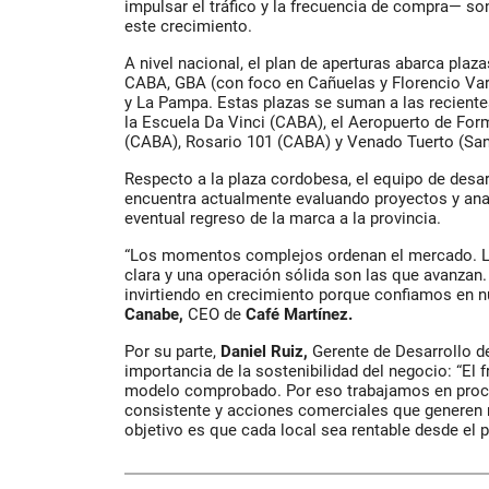
impulsar el tráfico y la frecuencia de compra— so
este crecimiento.
A nivel nacional, el plan de aperturas abarca pla
CABA, GBA (con foco en Cañuelas y Florencio Vare
y La Pampa. Estas plazas se suman a las reciente
la Escuela Da Vinci (CABA), el Aeropuerto de Fo
(CABA), Rosario 101 (CABA) y Venado Tuerto (San
Respecto a la plaza cordobesa, el equipo de desa
encuentra actualmente evaluando proyectos y ana
eventual regreso de la marca a la provincia.
“Los momentos complejos ordenan el mercado. L
clara y una operación sólida son las que avanzan
invirtiendo en crecimiento porque confiamos en n
Canabe,
CEO de
Café Martínez.
Por su parte,
Daniel Ruiz,
Gerente de Desarrollo de
importancia de la sostenibilidad del negocio: “El
modelo comprobado. Por eso trabajamos en proce
consistente y acciones comerciales que generen 
objetivo es que cada local sea rentable desde el p