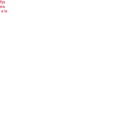
fija
ara
 a la