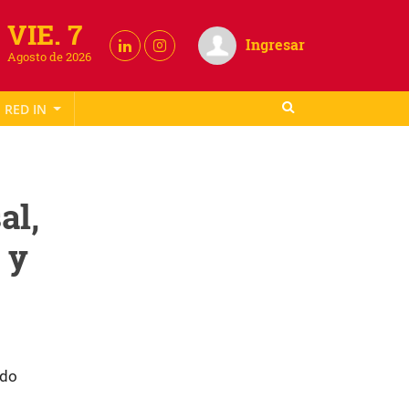
VIE. 7
Ingresar
Agosto de 2026
RED IN
al,
 y
ido