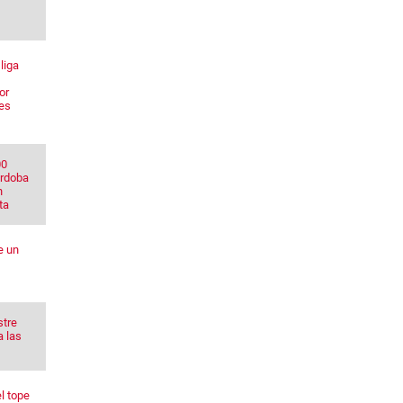
liga
or
res
00
órdoba
n
ta
e un
stre
a las
l tope