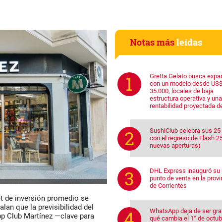
Notas más
leídas
Gretta Gelato busca expa
con un modelo desde US
35.000, locales de baja
estructura operativa y una
rentabilidad proyectada d
SushiClub celebra sus 25
con el regreso de Flash 25
nuevas aperturas)
DHL Express inauguró su 
punto de venta en la provi
de Corrientes
ket de inversión promedio se
an que la previsibilidad del
WhatsApp deja de ser grat
pp Club Martínez —clave para
qué cambia el 1° de octub