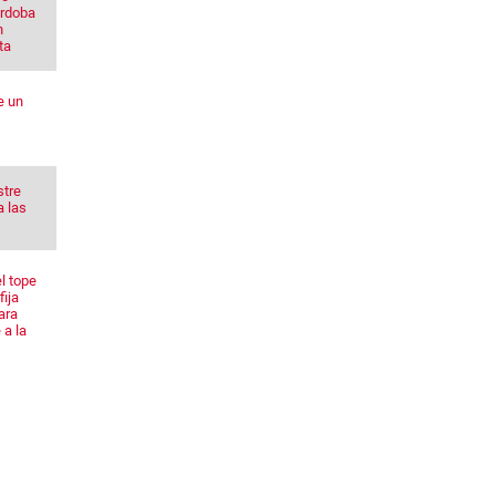
órdoba
n
ta
e un
stre
a las
l tope
fija
ara
 a la