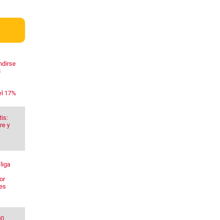
ndirse
$
el 17%
is:
re y
liga
or
res
00