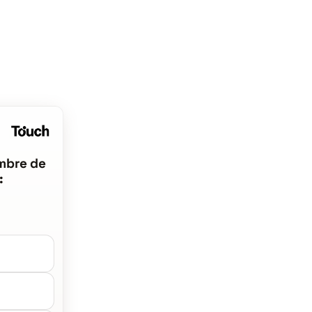
mbre de
: