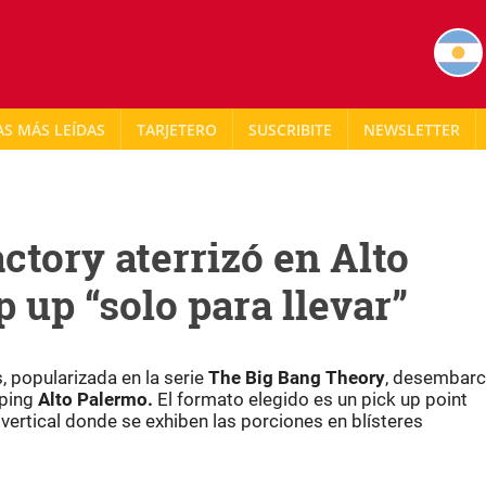
AS MÁS LEÍDAS
TARJETERO
NEWSLETTER
tory aterrizó en Alto
 up “solo para llevar”
 popularizada en la serie
The Big Bang Theory
, desembarc
pping
Alto Palermo.
El formato elegido es un pick up point
vertical donde se exhiben las porciones en blísteres