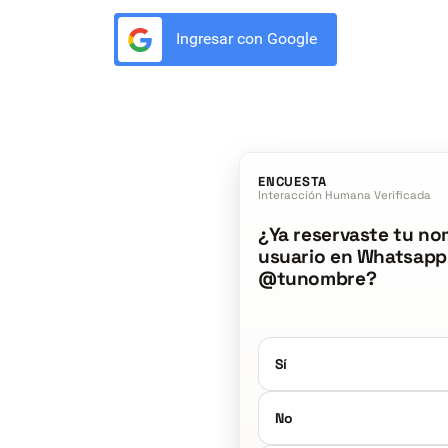
Ingresar con Google
ENCUESTA
Interacción Humana Verificada
¿Ya reservaste tu no
usuario en Whatsapp
@tunombre?
Sí
No