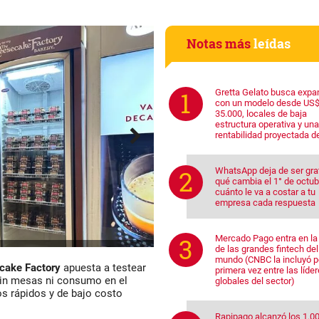
Notas más
leídas
Gretta Gelato busca expa
con un modelo desde US
35.000, locales de baja
estructura operativa y una
rentabilidad proyectada d
WhatsApp deja de ser grat
qué cambia el 1° de octub
cuánto le va a costar a tu
empresa cada respuesta
Mercado Pago entra en la 
de las grandes fintech del
mundo (CNBC la incluyó p
cake Factory
apuesta a testear
primera vez entre las líde
sin mesas ni consumo en el
globales del sector)
os rápidos y de bajo costo
Rapipago alcanzó los 1.0