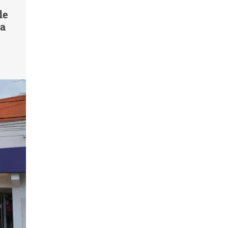
de
va