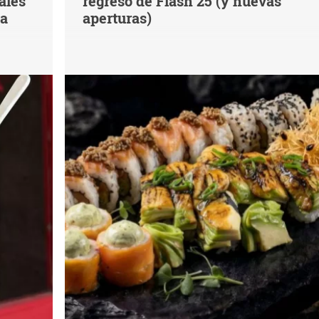
ales
regreso de Flash 25 (y nuevas
na
aperturas)