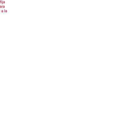
fija
ara
 a la