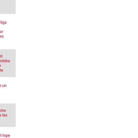
liga
or
res
00
órdoba
n
ta
e un
stre
a las
l tope