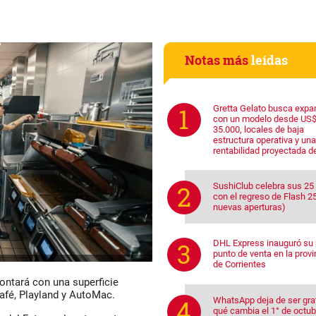
Notas más
leídas
Gretta Gelato busca expa
con un modelo desde US
35.000, locales de baja
estructura operativa y una
rentabilidad proyectada d
SushiClub celebra sus 25
con el regreso de Flash 25
nuevas aperturas)
DHL Express inauguró su 
punto de venta en la provi
de Corrientes
contará con una superficie
fé, Playland y AutoMac
.
WhatsApp deja de ser grat
qué cambia el 1° de octub