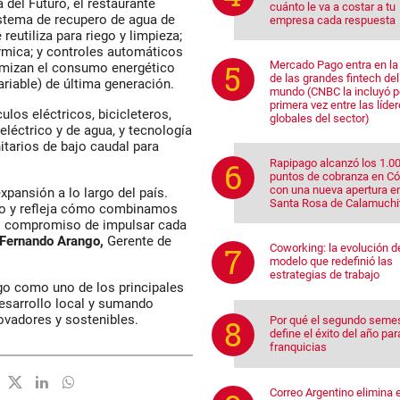
del Futuro, el restaurante
cuánto le va a costar a tu
istema de
recupero de agua de
empresa cada respuesta
reutiliza para riego y limpieza;
rmica; y
controles automáticos
Mercado Pago entra en la 
mizan el consumo energético
de las grandes fintech del
riable) de última generación.
mundo (CNBC la incluyó p
primera vez entre las líde
ulos eléctricos,
bicicleteros,
globales del sector)
léctrico y de agua
, y
tecnología
nitarios de bajo caudal
para
Rapipago alcanzó los 1.0
puntos de cobranza en C
con una nueva apertura e
pansión a lo largo del país.
Santa Rosa de Calamuchi
año y refleja cómo combinamos
 el compromiso de impulsar cada
Fernando Arango,
Gerente de
Coworking: la evolución d
modelo que redefinió las
estrategias de trabajo
go como uno de los principales
esarrollo local y sumando
vadores y sostenibles.
Por qué el segundo seme
define el éxito del año par
franquicias
Correo Argentino elimina e