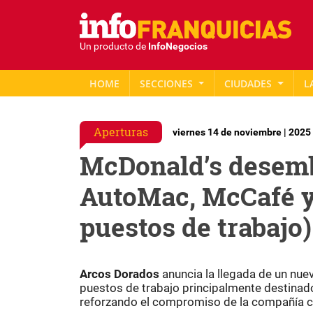
Un producto de
InfoNegocios
HOME
SECCIONES
CIUDADES
L
Aperturas
viernes 14 de noviembre | 2025
McDonald’s desemb
AutoMac, McCafé y
puestos de trabajo)
Arcos Dorados
anuncia la llegada de un nue
puestos de trabajo principalmente destinado
reforzando el compromiso de la compañía con 