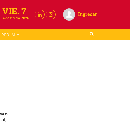
VIE. 7
Ingresar
Agosto de 2026
RED IN
evos
al,