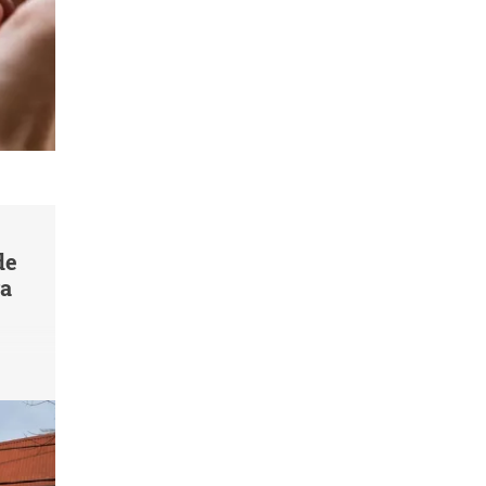
de
va