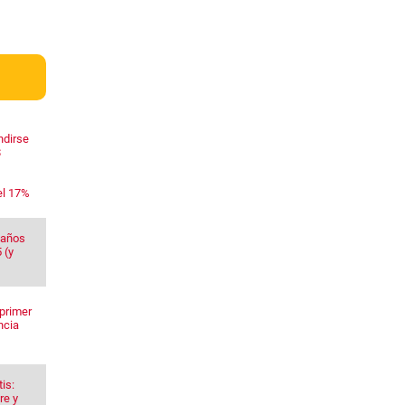
ndirse
$
el 17%
 años
 (y
primer
ncia
is:
re y