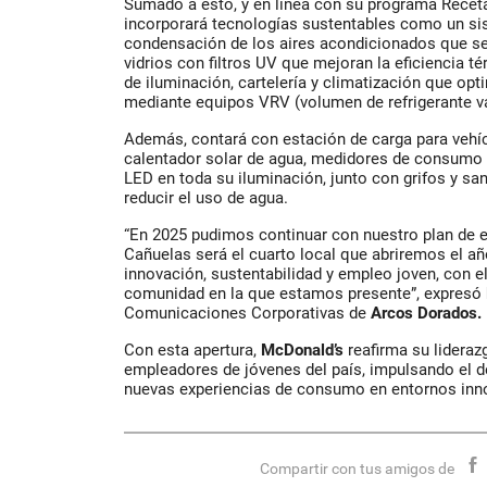
Sumado a esto, y en línea con su programa Receta 
incorporará tecnologías sustentables como un s
condensación de los aires acondicionados
que se 
vidrios con filtros UV
que mejoran la eficiencia té
de iluminación, cartelería y climatización
que opti
mediante equipos VRV (volumen de refrigerante va
Además, contará con
estación de carga para vehíc
calentador solar de agua
,
medidores de consumo e
LED en toda su iluminación
, junto con
grifos y sa
reducir el uso de agua.
“En 2025 pudimos continuar con nuestro plan de ex
Cañuelas será el cuarto local que abriremos el 
innovación, sustentabilidad y empleo joven, con
comunidad en la que estamos presente”,
expresó
Comunicaciones Corporativas de
Arcos Dorados
.
Con esta apertura,
McDonald’s
reafirma su lideraz
empleadores de jóvenes del país, impulsando el d
nuevas experiencias de consumo en entornos inno
Compartir con tus amigos de