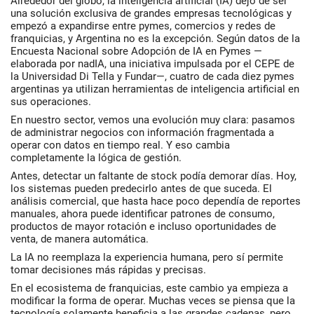
Alrededor del globo, la inteligencia artificial (IA) dejó de ser
una solución exclusiva de grandes empresas tecnológicas y
empezó a expandirse entre pymes, comercios y redes de
franquicias, y Argentina no es la excepción. Según datos de la
Encuesta Nacional sobre Adopción de IA en Pymes —
elaborada por nadIA, una iniciativa impulsada por el CEPE de
la Universidad Di Tella y Fundar—, cuatro de cada diez pymes
argentinas ya utilizan herramientas de inteligencia artificial en
sus operaciones.
En nuestro sector, vemos una evolución muy clara: pasamos
de administrar negocios con información fragmentada a
operar con datos en tiempo real. Y eso cambia
completamente la lógica de gestión.
Antes, detectar un faltante de stock podía demorar días. Hoy,
los sistemas pueden predecirlo antes de que suceda. El
análisis comercial, que hasta hace poco dependía de reportes
manuales, ahora puede identificar patrones de consumo,
productos de mayor rotación e incluso oportunidades de
venta, de manera automática.
La IA no reemplaza la experiencia humana, pero sí permite
tomar decisiones más rápidas y precisas.
En el ecosistema de franquicias, este cambio ya empieza a
modificar la forma de operar. Muchas veces se piensa que la
tecnología solamente beneficia a las grandes cadenas, pero