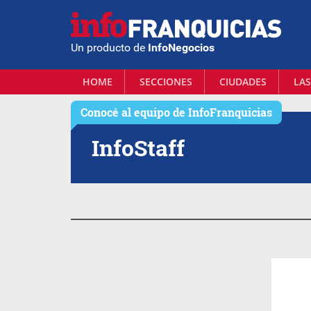
Un producto de
InfoNegocios
HOME
SECCIONES
CIUDADES
LAS
Conocé al equipo de
InfoFranquicias
Info
Staff